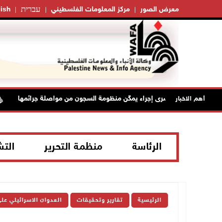
עברית
معرض الصور
مركز المعلومات الفلسطيني
ish
منع زيارات الأسرى إجراء يمكّن منظومة السجون من مواصلة جرائمها
أهم الاخبار
الرئاسة
منظمة التحرير
الت
الرئيسية
تقارير وتحقيقات
العدوان الاسرائيلي عل