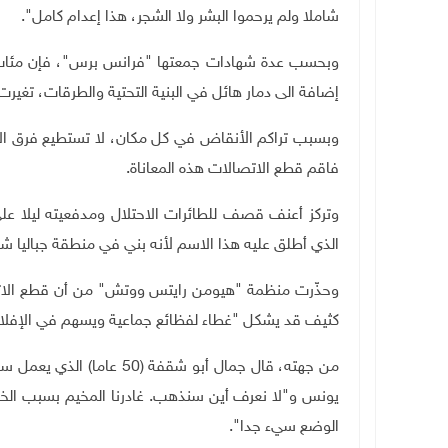
شاملا ولم يرحموا البشر ولا الشجر، هذا إعدام كامل".
وبحسب عدة شهادات جمعتها "فرانس برس"، فإن مئات ال
إضافة الى دمار هائل في البنية التحتية والطرقات، تغيرت
وبسبب تراكم الأنقاض في كل مكان، لا تستطيع فرق ال
فاقم قطع الاتصالات هذه المعاناة.
وتركز أعنف قصف للطائرات الاحتلال ومدفعيته ليلا 
الذي أطلق عليه هذا الاسم لأنه بني في منطقة جباليا ش
وحذّرت منظمة "هيومن رايتس ووتش" من أن قطع الات
كثيف قد يشكل "غطاء لفظائع جماعية ويسهم في الإفلات
من جهته، قال جمال أبو شقفة
يونس و"لا نعرف أين سنذهب. غادرنا المخيم بسبب الخ
الوضع سيء جدا".