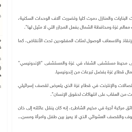
و
26
بنايات والمنازل دمرت كليا وتضررت آلاف الوحدات السكنية،
 معالم غزة ومحافظة الشمال بفعل المجازر التي لا مثيل لها".
م
إنقاذ والاسعاف الوصول لمئات المفقودين تحت الأنقاض، كما
ف
26
على محيط مستشفى الشفاء في غزة والمستشفى "الإندونيسي"
(
مال قطاع غزة بفضل تبرعات من إندونيسيا.
ه
صالات والإنترنت في قطاع غزة الذي يتعرض لقصف إسرائيلي
26
 من العقاب على انتهاكات لحقوق الإنسان".
 (50 عاما) الذي يعمل سائق مركبة أجرة في مخيم الشاطئ، إنه كان ينقل عائلته إلى خان
وف والقصف العشوائي الذي لا يميز بين طفل وامرأة ومسن...