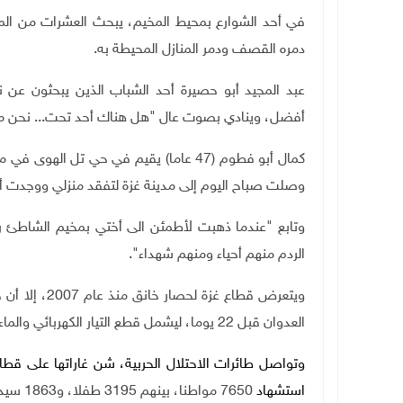
في أحد الشوارع بمحيط المخيم، يبحث العشرات من الم
دمره القصف ودمر المنازل المحيطة به.
عبد المجيد أبو حصيرة أحد الشباب الذين يبحثون عن
أفضل، وينادي بصوت عال "هل هناك أحد تحت... نحن مو
كمال أبو فطوم (47 عاما) يقيم في حي تل 
وصلت صباح اليوم إلى مدينة غزة لتفقد منزلي ووجدت أن
وتابع "عندما ذهبت لأطمئن الى أختي بمخيم الشاطئ رأيت
الردم منهم أحياء ومنهم شهداء".
ويتعرض قطاع غ
العدوان قبل 22 يوما، ليشمل قطع التيار الكهربائي والماء، ومنع دخول المواد الأساسية والوقود.
وتواصل طائرات الاحتلال الحربية، شن غاراتها على قطاع
استشهاد
7650 مواطنا، بينهم 3195 طفلا، و1863 سيدة، إضافة إلى إصابة نحو 20 ألفا، في إحصائية غير نهائية.