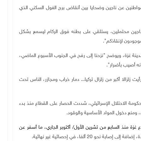
واطنين عن ناجين وضحايا بين أنقاض برج الغول السكني الذي
 ناجين محتملين، يستلقي على بطنه فوق الركام ليسمع بشكل
جودون لإنقاذكم".
الهوى في مدينة غزة، ويوضح "نزحنا إلى رفح في الجنوب الأسبوع الماضي،
ه أصيب بأضرار".
 زلزالا أكبر من زلزال تركيا... دمار خراب ومجازر، الناس تحت
زة لحصار خانق منذ عام 2007، إلا أن حكومة الاحتلال الإسرائيلي، شددت الحصار على القطاع منذ بدء
 غزة منذ السابع من تشرين الأول/ أكتوبر الجاري، ما أسفر عن