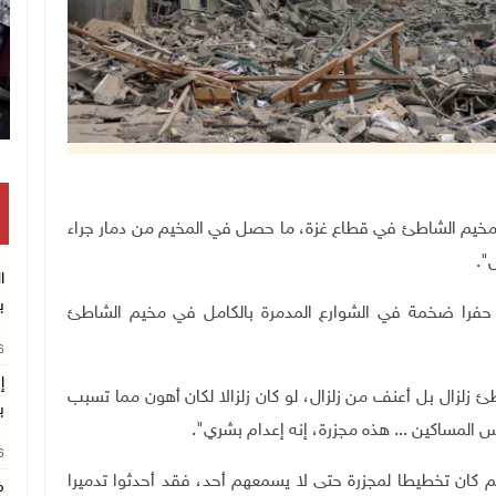
تكريم متفوقين بال
وفا- يصف علاء مهدي (54 عاما) من مخيم الشاطئ في قطاع غزة، ما حصل في المخيم من دمار جراء
".
ا
ب
 حفرا ضخمة في الشوارع المدمرة بالكامل في مخيم الشاطئ
26
إ
لزال بل أعنف من زلزال، لو كان زلزالا لكان أهون مما تسبب
ب
 المساكين ... هذه مجزرة، إنه إعدام بشري".
26
 كان تخطيطا لمجزرة حتى لا يسمعهم أحد، فقد أحدثوا تدميرا
م