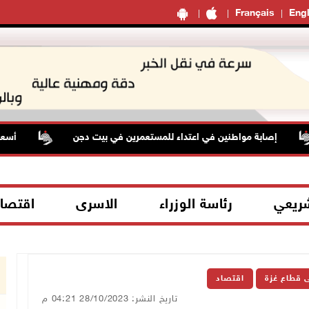
Français
Engl
إصابة مواطنين في اعتداء للمستعمرين في بيت دجن
أسعار النف
شريعي
رئاسة الوزراء
الاسرى
اقتصا
ى قطاع غزة
اقتصاد
تاريخ النشر: 28/10/2023 04:21 م