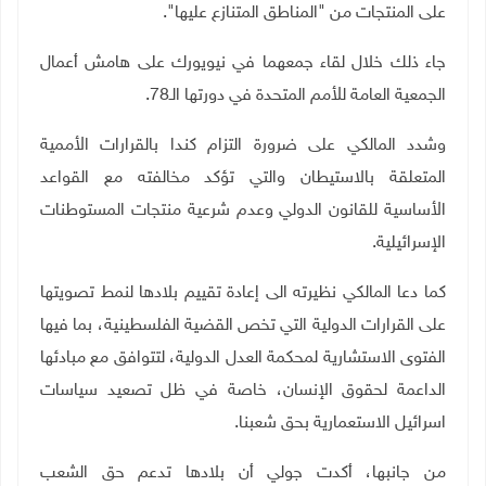
على المنتجات من "المناطق المتنازع عليها".
جاء ذلك خلال لقاء جمعهما في نيويورك على هامش أعمال
الجمعية العامة للأمم المتحدة في دورتها الـ78
.
وشدد المالكي على ضرورة التزام كندا بالقرارات الأممية
المتعلقة بالاستيطان والتي تؤكد مخالفته مع القواعد
الأساسية للقانون الدولي وعدم شرعية منتجات المستوطنات
الإسرائيلية
.
كما دعا المالكي نظيرته الى إعادة تقييم بلادها لنمط تصويتها
على القرارات الدولية التي تخص القضية الفلسطينية، بما فيها
الفتوى الاستشارية لمحكمة العدل الدولية، لتتوافق مع مبادئها
الداعمة لحقوق الإنسان، خاصة في ظل تصعيد سياسات
اسرائيل الاستعمارية بحق شعبنا
.
من جانبها، أكدت جولي أن بلادها تدعم حق الشعب