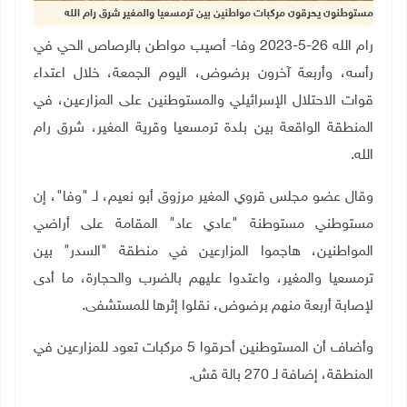
مستوطنون يحرقون مركبات مواطنين بين ترمسعيا والمغير شرق رام الله
رام الله 26-5-2023 وفا- أصيب مواطن بالرصاص الحي في
رأسه، وأربعة آخرون برضوض، اليوم الجمعة، خلال اعتداء
قوات الاحتلال الإسرائيلي والمستوطنين على المزارعين، في
المنطقة الواقعة بين بلدة ترمسعيا وقرية المغير، شرق رام
الله
.
وقال عضو مجلس قروي المغير مرزوق أبو نعيم، لـ "وفا"، إن
مستوطني مستوطنة "عادي عاد" المقامة على أراضي
المواطنين، هاجموا المزارعين في منطقة "السدر" بين
ترمسعيا والمغير، واعتدوا عليهم بالضرب والحجارة، ما أدى
لإصابة أربعة منهم برضوض، نقلوا إثرها للمستشفى.
وأضاف أن المستوطنين أحرقوا 5 مركبات تعود للمزارعين في
المنطقة، إضافة لـ 270 بالة قش
.