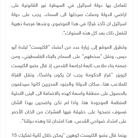
تتعامل بها دولة اسرائيل في السيطرة غير القانونية على
اراضي الدولة وصلت صرختها الى السماء.. يجب على دولة
اسرائيل ان تأخذ قرارًا في هذا الموضوع، وعندها فرصة ذهبية
لتفعل ذلك بعد كل هذه السنوات".
وتطرق الموقع إلى زيارة عدد من أعضاء "الكنيست" لبلدة أبو
ديس، ونقل "سخطهم" على السماح بالبناء الفلسطيني، ومن
ضمنه بناء ملاعب تابعة لجامعة القدس. إذ قال عضو الكنيست
كرويزر "قرار الحكومة يجب انّ يكون واضحًا، ونقل الغزاة
للملاعب هنا، سكان الدولة والجنود المحررين كانوا سيحلمون
بالحصول على منطقة واسعة كهذه بالاضافة الى البنى التحتية
المنظمة الموجودة هنا. واذا لم نكن واضحين بهذا الشان
فسوف نصحوا على حقيقة فيها العشرات من الخان الأحمر
على امتداد ضواحي القدس، هذا امتحان لنا وهذه دولتنا".
بينما قال عضو الكنيست كوهين "يمكن خلال ثانية تفكيك 15