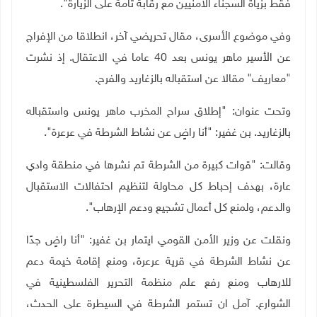
فقط بزياة السجناء الأمنيين مع رقابة تامة على الزيارة".
وفي موضوع الأسرى، مقال تحريضي آخر، انطلاقا من الإفراج
عن الأسير ماهر يونس بعد 40 عاما في الاعتقال. إذ نشرت
"معاريف" مقالا عن استقباله بالزغاريد والفرح.
وتحت عنوان: "إطلاق سراح المخرب ماهر يونس واستقباله
بالزغاريد. بن غفير: "أنا راضٍ عن نشاط الشرطة في عرعرة".
وقالت: "قوات كبيرة من الشرطة تم نشرها في منطقة وادي
عارة، بهدف إحباط كل محاولة لتنظيم احتفالات الاستقبال
والدعم، ولمنع كل أعمال تشجيع ودعم الإرهاب".
ونقلت عن وزير الأمن القومي ايتمار بن غفير: "أنا راضٍ جدًا
عن نشاط الشرطة في قرية عرعرة، ومنع إقامة خيمة دعم
للارهاب ومنع رفع علم منظمة التحرير الفلسطينية في
الشوارع. آمل ان تستمر الشرطة في السيطرة على الحدث،