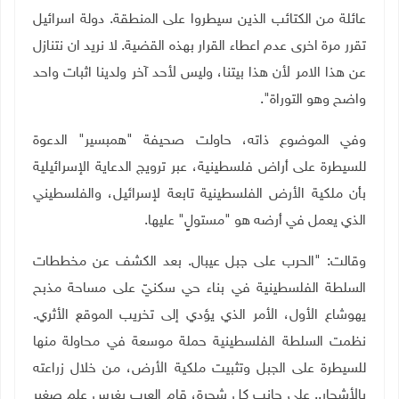
عائلة من الكتائب الذين سيطروا على المنطقة. دولة اسرائيل
تقرر مرة اخرى عدم اعطاء القرار بهذه القضية. لا نريد ان نتنازل
عن هذا الامر لأن هذا بيتنا، وليس لأحد آخر ولدينا اثبات واحد
واضح وهو التوراة".
وفي الموضوع ذاته، حاولت صحيفة "همبسير" الدعوة
للسيطرة على أراض فلسطينية، عبر ترويج الدعاية الإسرائيلية
بأن ملكية الأرض الفلسطينية تابعة لإسرائيل، والفلسطيني
الذي يعمل في أرضه هو "مستولٍ" عليها.
وقالت: "الحرب على جبل عيبال. بعد الكشف عن مخططات
السلطة الفلسطينية في بناء حي سكنيّ على مساحة مذبح
يهوشاع الأول، الأمر الذي يؤدي إلى تخريب الموقع الأثري.
نظمت السلطة الفلسطينية حملة موسعة في محاولة منها
للسيطرة على الجبل وتثبيت ملكية الأرض، من خلال زراعته
بالأشجار.. على جانب كل شجرة، قام العرب بغرس علم صغير