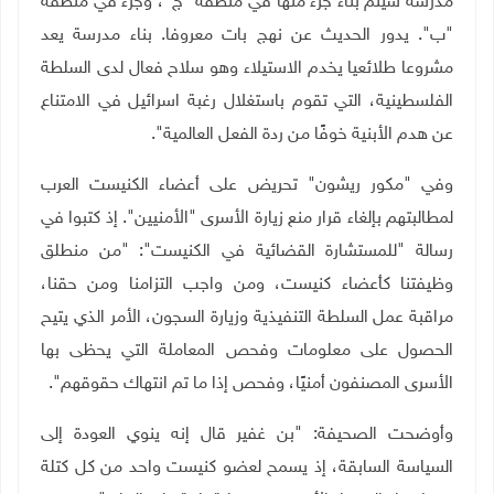
مدرسة سيتم بناء جزء منها في منطقة "ج"، وجزء في منطقة
"ب". يدور الحديث عن نهج بات معروفا. بناء مدرسة يعد
مشروعا طلائعيا يخدم الاستيلاء وهو سلاح فعال لدى السلطة
الفلسطينية، التي تقوم باستغلال رغبة اسرائيل في الامتناع
عن هدم الأبنية خوفًا من ردة الفعل العالمية".
وفي "مكور ريشون" تحريض على أعضاء الكنيست العرب
لمطالبتهم بإلغاء قرار منع زيارة الأسرى "الأمنيين". إذ كتبوا في
رسالة "للمستشارة القضائية في الكنيست": "من منطلق
وظيفتنا كأعضاء كنيست، ومن واجب التزامنا ومن حقنا،
مراقبة عمل السلطة التنفيذية وزيارة السجون، الأمر الذي يتيح
الحصول على معلومات وفحص المعاملة التي يحظى بها
الأسرى المصنفون أمنيًا، وفحص إذا ما تم انتهاك حقوقهم".
وأوضحت الصحيفة: "بن غفير قال إنه ينوي العودة إلى
السياسة السابقة، إذ يسمح لعضو كنيست واحد من كل كتلة