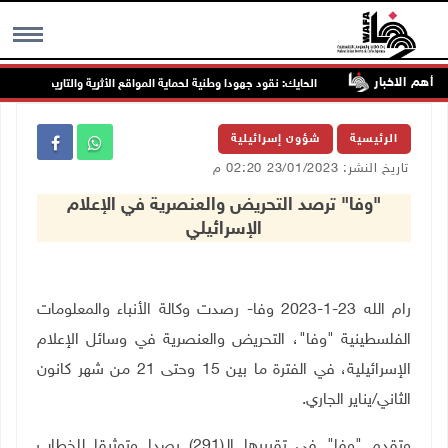
أهم الاخبار
مقبل
الحايك: نقود جهودا وطنية لحماية المواقع الأثرية والتاريخية المهددة بالخ
MENU
الرئيسية
شؤون إسرائيلية
تاريخ النشر: 23/01/2023 02:20 م
"وفا" ترصد التحريض والعنصرية في الإعلام
الإسرائيلي
رام الله 23-1-2023 وفا- رصدت وكالة الأنباء والمعلومات
الفلسطينية "وفا"، التحريض والعنصرية في وسائل الإعلام
الإسرائيلية، في الفترة ما بين 15 وحتى 21 من شهر كانون
الثاني/يناير الجاري
.
وتقدم "وفا" في تقريرها الـ(291) رصدا وتوثيقا للخطاب