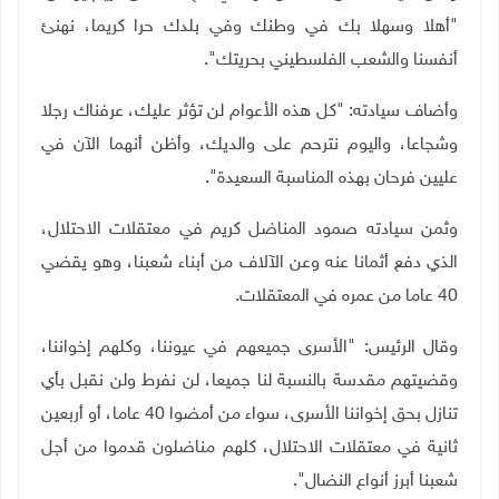
"أهلا وسهلا بك في وطنك وفي بلدك حرا كريما، نهنئ
أنفسنا والشعب الفلسطيني بحريتك".
وأضاف سيادته: "كل هذه الأعوام لن تؤثر عليك، عرفناك رجلا
وشجاعا، واليوم نترحم على والديك، وأظن أنهما الآن في
عليين فرحان بهذه المناسبة السعيدة".
وثمن سيادته صمود المناضل كريم في معتقلات الاحتلال،
الذي دفع أثمانا عنه وعن الآلاف من أبناء شعبنا، وهو يقضي
40 عاما من عمره في المعتقلات.
وقال الرئيس: "الأسرى جميعهم في عيوننا، وكلهم إخواننا،
وقضيتهم مقدسة بالنسبة لنا جميعا، لن نفرط ولن نقبل بأي
تنازل بحق إخواننا الأسرى، سواء من أمضوا 40 عاما، أو أربعين
ثانية في معتقلات الاحتلال، كلهم مناضلون قدموا من أجل
شعبنا أبرز أنواع النضال".