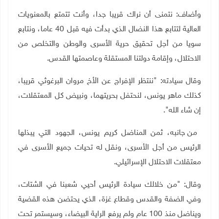
وأضاف: نتمنى أن نراك قريبا جدا، وأنت تتمتع بالمعنويات
العالية لتتابع هذا النضال الذي بدأت فيه قبل 40 عاما، ونتابع
سويا من أجل تحقيق حرية الأسرى والوطن والتخلص من
الاحتلال، وإقامة دولتنا المستقلة وعاصمتها القدس
.
وقال سيادته: "ننتظر الإفراج عن الأخ مروان البرغوثي قريبا،
كذلك ماهر يونس، لنحتفل بحريتهما، ونبيض كل المعتقلات،
إن شاء الله".
من جانبه، ثمن المناضل كريم يونس، الجهود التي يبذلها
الرئيس من أجل الأسرى، ونقل له تحيات جميع الأسرى في
معتقلات الاحتلال الإسرائيلي.
وقال: "من خلالك سيادة الرئيس أحيي شعبنا في الشتات،
وفي الضفة والقدس وقطاع غزة، الذي يحتضن هذه القضية
ويناضل منذ 100 عام ولم يرفع الراية البيضاء، وسيستمر تحت