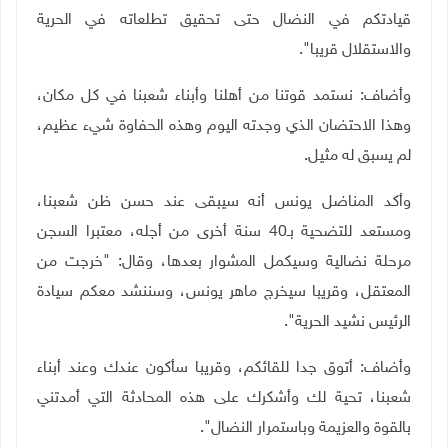
قيادتكم في النضال حتى تحقيق تطلعاته في الحرية
والاستقلال قريبا".
وأضاف: نستمد قوتنا من أهلنا وأبناء شعبنا في كل مكان،
وهذا الاحتضان الذي وجدته اليوم وهذه الحفاوة شيء عظيم،
لم يسبق له مثيل.
وأكد المناضل يونس أنه سيبقى عند حسن ظن شعبنا،
ومستعد للتضحية بـ40 سنة أخرى من أجله، معتبرا السجن
مرحلة نضالية وسيكمل المشوار بعدها، وقال: "خرجت من
المعتقل، وقريبا سيخرج ماهر يونس، وسننشد معكم سيادة
الرئيس نشيد الحرية".
وأضاف: أتوق جدا للقائكم، وقريبا سأكون عندك وعند أبناء
شعبنا، تحية لك وأشكرك على هذه المحادثة التي أمدتني
بالقوة والعزيمة وباستمرار النضال".