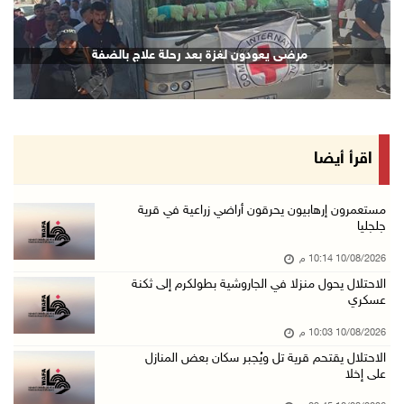
10/آب/2026 08:56 م
دولة فلسطين تعرب عن تضامنها مع كولومبيا إثر ا ...
مرضى يعودون لغزة بعد رحلة علاج بالضفة
10/آب/2026 08:15 م
الاحتلال يعتقل شقيقين من الأغوار الشمالية
10/آب/2026 08:06 م
مستعمرون إرهابيون يواصلون حصار منزل في بلدة ق ...
اقرأ أيضا
10/آب/2026 07:45 م
وزير الداخلية يتفقد محافظة الخليل ويؤكد تعزيز ...
مستعمرون إرهابيون يحرقون أراضي زراعية في قرية
جلجليا
10/آب/2026 07:44 م
10/08/2026 10:14 م
مرضى يعودون لغزة بعد رحلة علاج بالضفة
الاحتلال يحول منزلا في الجاروشية بطولكرم إلى ثكنة
10/آب/2026 07:22 م
عسكري
مستعمرون إرهابيون يجرفون أراضي في سالم شرق نا ...
10/08/2026 10:03 م
10/آب/2026 07:13 م
الاحتلال يقتحم قرية تل ويُجبر سكان بعض المنازل
على إخلا
قصة أطفال جديدة بالدنمركية لخالد جمعة