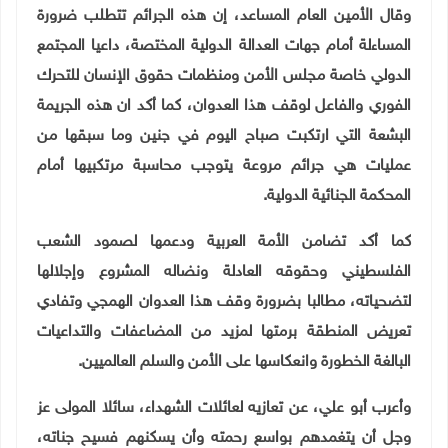
وقال الأمين العام المساعد، إن هذه الجرائم تتطلب ضرورة
المساءلة أمام جهات العدالة الدولية المختصة، داعيا المجتمع
الدولي خاصة مجلس الأمن ومنظمات حقوق الإنسان للتحرك
الفوري والفاعل لوقف هذا العدوان، كما أكد ان هذه الجريمة
البشعة التي ارتكبت صباح اليوم في جنين وما سبقها من
عمليات هي جرائم مروعة يتوجب محاسبة مرتكبيها أمام
المحكمة الجنائية الدولية
.
كما أكد تضامن الأمة العربية ودعمها لصمود الشعب
الفلسطيني وحقوقه العادلة ونضاله المشروع وإجلالها
لتضحياته، مطالبا بضرورة وقف هذا العدوان الهمجي وتفادي
تعريض المنطقة برمتها لمزيد من المضاعفات والتداعيات
البالغة الخطورة وانعكاسها على الأمن والسلم العالميين
.
وأعرب أبو علي، عن تعازيه لعائلات الشهداء، سائلا المولى عز
وجل أن يتغمدهم بواسع رحمته وأن يسكنهم فسيح جناته،