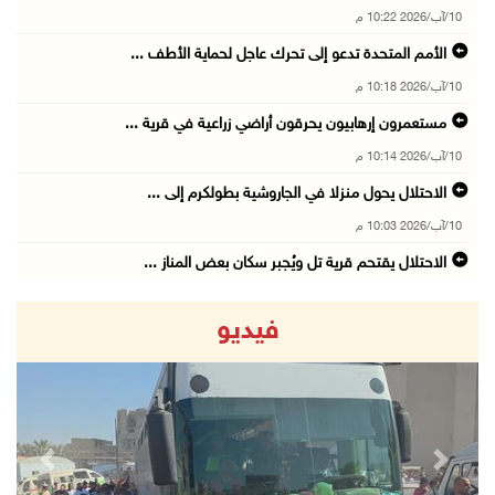
10/آب/2026 10:22 م
الأمم المتحدة تدعو إلى تحرك عاجل لحماية الأطف ...
10/آب/2026 10:18 م
مستعمرون إرهابيون يحرقون أراضي زراعية في قرية ...
10/آب/2026 10:14 م
الاحتلال يحول منزلا في الجاروشية بطولكرم إلى ...
10/آب/2026 10:03 م
الاحتلال يقتحم قرية تل ويُجبر سكان بعض المناز ...
10/آب/2026 09:45 م
فيديو
شاهين تبحث مع سفراء دولة فلسطين لدى أميركا ال ...
10/آب/2026 09:18 م
الاحتلال يستولي على أكثر من دونمين بمحافظة سل ...
10/آب/2026 09:12 م
revious
Next
"مقاومة الجدار": الاحتلال يستكمل تحويل البؤر ...