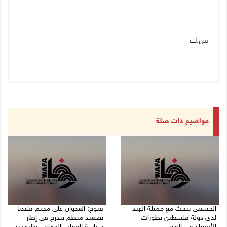
ــــــــــ
س.ك
مواضيع ذات صلة
الحسيني يبحث مع ممثلة الهند
فتوح: العدوان على مخيم قلنديا
لدى دولة فلسطين تطورات
تصعيد منظم يندرج في إطار