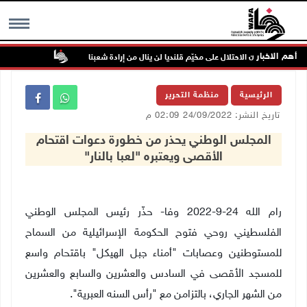
أهم الاخبار
"فتح": عدوان الاحتلال على مخيّم قلنديا لن ينال من إرادة شعبنا
نحو 58 ألف إصابة بجدري الماء في قطاع غزة منذ بداية العام
MENU
الرئيسية
منظمة التحرير
تاريخ النشر: 24/09/2022 02:09 م
المجلس الوطني يحذر من خطورة دعوات اقتحام
الأقصى ويعتبره "لعبا بالنار"
رام الله 24-9-2022 وفا- حذّر رئيس المجلس الوطني
الفلسطيني روحي فتوح الحكومة الإسرائيلية من السماح
للمستوطنين وعصابات "أمناء جبل الهيكل" باقتحام واسع
للمسجد الأقصى في السادس والعشرين والسابع والعشرين
من الشهر الجاري، بالتزامن مع "رأس السنه العبرية".