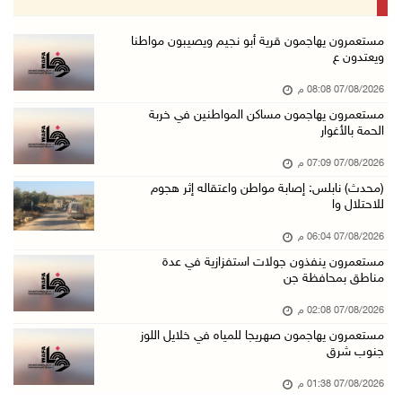
07/آب/2026 02:19 م
مستعمرون ينفذون جولات استفزازية في عدة مناطق ...
مستعمرون يهاجمون قرية أبو نجيم ويصيبون مواطنا
ويعتدون ع
07/آب/2026 02:08 م
07/08/2026 08:08 م
أمين عام الجامعة العربية يحذر من نهج إسرائيل ...
مستعمرون يهاجمون مساكن المواطنين في خربة
07/آب/2026 01:41 م
الحمة بالأغوار
مستعمرون يهاجمون صهريجا للمياه في خلايل اللوز ...
07/08/2026 07:09 م
07/آب/2026 01:38 م
(محدث) نابلس: إصابة مواطن واعتقاله إثر هجوم
للاحتلال وا
مستعمرون يهاجمون مجددا تجمع الكعابنة شرق الطي ...
07/آب/2026 12:08 م
07/08/2026 06:04 م
مستعمرون ينفذون جولات استفزازية في عدة
أسعار النفط تواصل الصعود وسط مخاوف بشأن مستقب ...
مناطق بمحافظة جن
07/آب/2026 10:25 ص
07/08/2026 02:08 م
الذهب يتجه لأفضل أداء أسبوعي منذ كانون الثاني
مستعمرون يهاجمون صهريجا للمياه في خلايل اللوز
07/آب/2026 10:12 ص
جنوب شرق
قوات الاحتلال تنصب حاجزا عسكريا شرق بيت لحم
07/08/2026 01:38 م