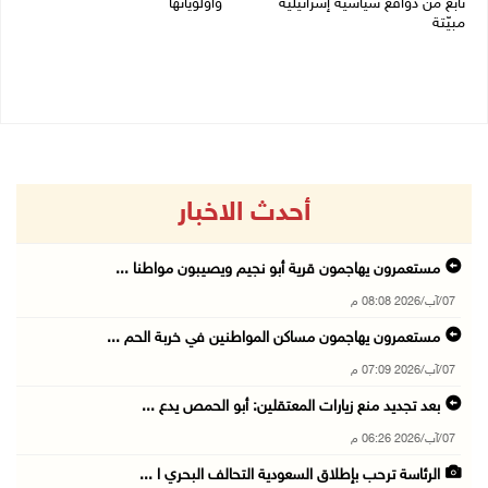
نابع من دوافع سياسية إسرائيلية
وأولوياتها
مبيّتة
03/08/2026 07:07 م
04/08/2026 11:29 ص
أحدث الاخبار
مستعمرون يهاجمون قرية أبو نجيم ويصيبون مواطنا ...
07/آب/2026 08:08 م
مستعمرون يهاجمون مساكن المواطنين في خربة الحم ...
07/آب/2026 07:09 م
بعد تجديد منع زيارات المعتقلين: أبو الحمص يدع ...
07/آب/2026 06:26 م
الرئاسة ترحب بإطلاق السعودية التحالف البحري ا ...