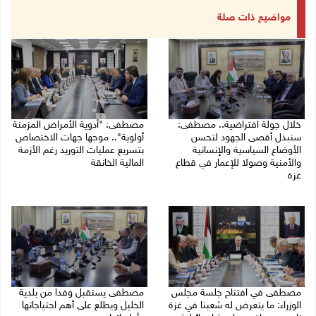
مواضيع ذات صلة
خلال جولة افتراضية.. مصطفى:
مصطفى: "أدوية الأمراض المزمنة
سنبذل أقصى الجهود لتحسن
أولوية".. موجها جهات الاختصاص
الأوضاع السياسية والإنسانية
بتسريع عمليات التوريد رغم الأزمة
والأمنية وصولا للإعمار في قطاع
المالية الخانقة
غزة
04/08/2026 03:16 م
05/08/2026 03:30 م
مصطفى في افتتاح جلسة مجلس
مصطفى يستقبل وفدا من بلدية
الوزراء: ما يتعرض له شعبنا في غزة
الخليل ويطلع على أهم احتياجاتها