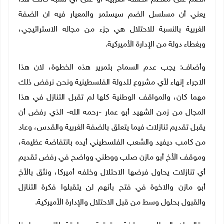
يعني أن مسلسل الضم سيستمر والمعيار فيه ان الضفة
الغربية بالنسبة للاحتلال هي جزء من مجاله الاستراتيجي،
وبغطاء دولة من الإدارة الأميركية
.
وأضاف: يجب عدم السماح بتمرير هذه الخطوة، لان هذا
الاجراء إنهاء لأي مشروع للدولة الفلسطينية ونحن نرفض ذلك
مهما كان، والمواقف الوطنية كلها لم تقبل التنازل في هذا
المجال من زمن الشهيد أبو عمار -رحمه الله- الذي رفض أن
يقبل تقديم تنازلات فيما يتعلق بالضفة الغربية والقدس، وعاد
من كامب ديفيد والشعب الفلسطيني أيده بانتفاضة عظيمة،
وموقف الأخ أبو مازن صلب ووطني وواضح في رفض تقديم
أي تنازلات يحاول فرضها الاحتلال وخلفه أميركا، ونثق بالأخ
أبو مازن والاخوة في فتح بأنهم لن يتقبلوا فكرة التنازل
والقبول بحلول وسط من قبل الاحتلال والإدارة الأميركية
.