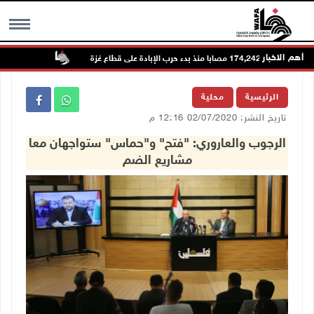
أهم الاخبار
 غزة
تواصل انتهاكات 
MENU
الرئيسية
محلية
تاريخ النشر: 02/07/2020 12:16 م
الرجوب والعاروري: "فتح" و"حماس" ستواجهان معا
مشاريع الضم