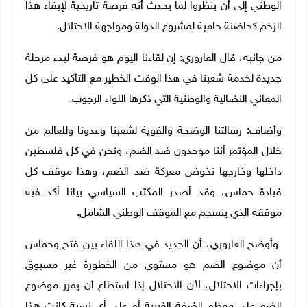
الوطني إلى أن ينظروا لما يحدث أنه فرصة تاريخية لإبقاء هذا
الزخم كحاضنة حامية لمشروع الدولة ومواجهة الاحتلال
.
من جانبه، قال العاروري: إن لقاءنا اليوم هو فرصة لبدء مرحلة
جديدة لخدمة شعبنا في هذا الوقت الخطير مع التأكيد على كل
المعاني النضالية والوطنية التي ذكرها اللواء الرجوب
.
وأضاف: رسالتنا الوضحة والقوية لشعبنا وعدونا وللعالم من
خلال المؤتمر أننا موحدون ضد الضم، ونحن في كل فلسطين
داخلها وخارجها نخوض معركة ضد الضم، وهذا موقف كل
قيادة حماس، وقد أصدر المكتب السياسي بيانا أكد فيه
موقفه الذي ينسجم مع الموقف الوطني الشامل
.
وأوضح العاروري، أن الجديد في هذا اللقاء بين فتح وحماس
أن موضوع الضم هو مستوى من الخطورة غير مسبوق
بإجراءات الاحتلال، لأن الاحتلال إذا استطاع أن يمرر موضوع
الضم على معظم الضفة الغربية أو على أي نسبة كانت هذا