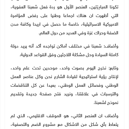
تكونا المبادِرَتين، العنصر الأول هو ردة فعل شعبنا العفوية،
التي أظهرت ان هناك اجماعا وطنيا على رفض المؤامرة
الاميركية الاسرائيلية، خاصة ما حصل في اريحا وكافة مدن
الضفة وحراك غزة وفي العديد من دول العالم.
وأضاف: شعبنا في مختلف أماكن تواجده أكد أنه يريد دولة
كاملة السيادة وحل مشكلة اللاجئين وفق القواعد الدولية.
وتابع: نخرج اليوم بصوت واحد، موحدين تحت علم واحد،
لإنتاج رؤية استراتيجية لقيادة الشارع نحن وكل عناصر العمل
الوطني وفصائل العمل الوطني، بعيدا عن كل التناقضات
والترسبات في علاقتنا، ونريد فتح صفحة جديدة وتقديم
نموذج لشعبنا.
وأضاف ان العنصر الثاني، هو الموقف الاقليمي، الذي لم
يتعاط بأي شكل من الاشكال مع مشروع الضم والتصفية،