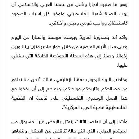
وهو ما نعتبره انجازا ونأمل من عمقنا العربي والاسلامي أن
يهب لنصرة شعبنا الفلسطيني وتوفير كل اسباب الصمود
كاستحقاق وواجب قومي وديني وأخلاقي
.
وأكد أنه بصدورنا العارية وبوحدة موقفنا واعتبارا من اليوم
وعلى مدار الأيام الماضية من خلال حوار هادئ متزن بيننا وبين
إخواننا وصلنا إلى هذه المرحلة النموذجية الخلاقة التي سنبني
عليها.
وخاطب اللواء الرجوب عمقنا الإقليمي، قائلا: "نحن هنا ندافع
عن مصالحكم وتاريخكم وواجبكم، ودعاهم إلى أن يقفوا مع
هذا العمل الوحدوي الفلسطيني على قاعدة ان القضية
الفلسطينية قضية العرب المركزية".
وأشار إلى أن العنصر الثالث يتمثل بالرفض غير المسبوق من
المجتمع الدولي، الذي انتج حالة تناقض بين الاحتلال ونتنياهو