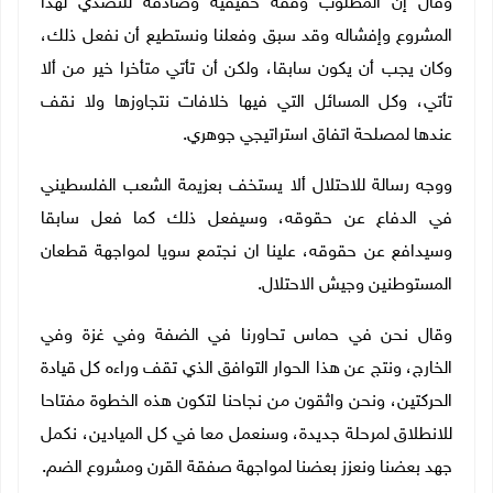
وقال إن المطلوب وقفة حقيقية وصادقة للتصدي لهذا
المشروع وإفشاله وقد سبق وفعلنا ونستطيع أن نفعل ذلك،
وكان يجب أن يكون سابقا، ولكن أن تأتي متأخرا خير من ألا
تأتي، وكل المسائل التي فيها خلافات نتجاوزها ولا نقف
عندها لمصلحة اتفاق استراتيجي جوهري.
ووجه رسالة للاحتلال ألا يستخف بعزيمة الشعب الفلسطيني
في الدفاع عن حقوقه، وسيفعل ذلك كما فعل سابقا
وسيدافع عن حقوقه، علينا ان نجتمع سويا لمواجهة قطعان
المستوطنين وجيش الاحتلال.
وقال نحن في حماس تحاورنا في الضفة وفي غزة وفي
الخارج، ونتج عن هذا الحوار التوافق الذي تقف وراءه كل قيادة
الحركتين، ونحن واثقون من نجاحنا لتكون هذه الخطوة مفتاحا
للانطلاق لمرحلة جديدة، وسنعمل معا في كل الميادين، نكمل
جهد بعضنا ونعزز بعضنا لمواجهة صفقة القرن ومشروع الضم
.