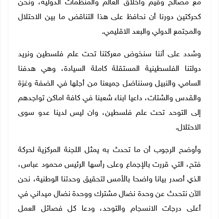
مع مصالح وقيم واخلاق العالم والمنظمات الدولية، ونحن
كحركتين دورنا أن نحافظ على هذا التناقض ما بين الاحتلال
والمجتمع الدولي والبعد الاقليمي.
وشدد على أننا سنخوض معركتنا تحت علم فلسطين ونريد
دولتنا الفلسطينية المستقلة كاملة السيادة، وهي هدفنا
السامي والنبيل وسنناضل جميعنا من أجلها في الضفة وغزة
والقدس والشتات، داعيا ابناء شعبنا في كافة اماكن تواجدهم
إلى التوحد تحت علم فلسطين، وان ليس لدينا عدو سوى
الاحتلال
.
وأوضح الرجوب أن ما تحدث به يمثل اللجنة المركزية لحركة
فتح، التي قررت بالإجماع وعلى رأسها الرئيس محمود عباس،
الذي أصدر بيانا واضحا بالأمس لتحقيق وحدتنا الوطنية، نحن
الآن نتحدث عن وحدة نضال مشترك ووحدة نضال ميداني في
أعلى درجات الانسجام والتوحد، ودعا كل فصائل العمل