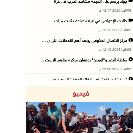
جهاد يرسم على الخيمة مشاهد الحرب في غزة
09/آب/2026 12:17 م
حالات الإجهاض في غزة تتضاعف ثلاث مرات
09/آب/2026 12:12 م
مركز الاتصال الحكومي يرصد أهم التدخلات التي ن ...
09/آب/2026 12:10 م
سلطة النقد و"اوريدو" توقعان مذكرة تفاهم للاست ...
09/آب/2026 12:00 م
"استشاري فتح" ينعى القائد الوطنيّ السفير دياب ...
09/آب/2026 11:53 ص
فيديو
مستعمرون يتلفون مزروعات بعد رعي مواشيهم في أر ...
09/آب/2026 11:47 ص
73,386 شهيدا و174,250 مصابا منذ بدء حرب الإبا ...
09/آب/2026 11:35 ص
Previous
Next