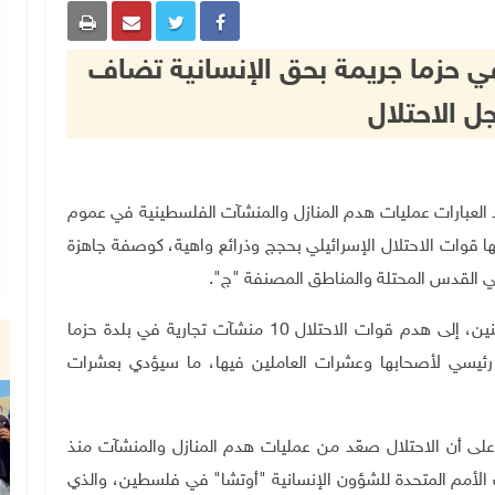
ي حزما جريمة بحق الإنسانية تضاف
ل الاحتلال
لقدس بأشد العبارات عمليات هدم المنازل والمنشآت الفلسطينية في عموم
ا قوات الاحتلال الإسرائيلي بحجج وذرائع واهية، كوصفة جاهزة
القدس المحتلة والمناطق المصنفة "ج".
وأشارت المحافظة في بيان صدر عنها، مساء اليوم الإثنين، إلى هدم قوات الاحتلال 10 منشآت تجارية في بلدة حزما
ئيسي لأصحابها وعشرات العاملين فيها، ما سيؤدي بعشرات
ع على أن الاحتلال صعّد من عمليات هدم المنازل والمنشآت منذ
كتب الأمم المتحدة للشؤون الإنسانية "أوتشا" في فلسطين، والذي