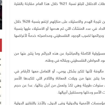
أكد الارتفاع الملحوظ في عدد البيوت التي هدمتها سلطات الاحتلال لتبلغ نسبة 21% خلال هذا العام مقارنة بالفترة
وأكد تقرير "أوتشا" أن عدد الذين هجروا من الفلسطينيين نتيجة الهدم والاستيلاء على منازلهم ارتفع بنسبة 28% خلال
الحاد في عدد المنشآت التي تم هدمها أو الاستيلاء عليها بنسبة
ها وجرائمها لضرب الوجود الفلسطيني ومحاصرته خدمةً لأغراضها
ؤولية الكاملة والمباشرة عن هذه الجرائم وما ينتج عنها من
م
 المواطن الفلسطيني وبقائه في وطنه.
م
ألوفة لأنها تتكرر بشكل يومي، أو التعامل معها كأرقام في
26
ينتج عنها من ويلات المعاناة والآلام التي تتكبدها الأسر
ضي سنوات طويلة وهي تكدّ وتعمل من أجل بنائها، عدا عن حجم
ح
 الأسر ودخلها ومستقبل أجيالها.
26
ؤسسات الأممية والدولية وفي الدول، بالأخذ بالتقارير الدولية
ا