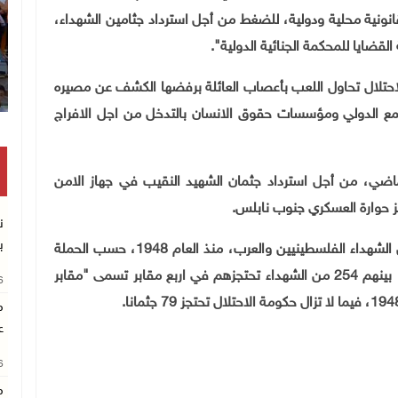
ونية محلية ودولية، للضغط من أجل استرداد جثامين الشهداء،
ضايا للمحكمة الجنائية الدولية".
احتلال تحاول اللعب بأعصاب العائلة برفضها الكشف عن مصيره
جتمع الدولي ومؤسسات حقوق الانسان بالتدخل من اجل الافراج
ماضي، من أجل استرداد جثمان الشهيد النقيب
في جهاز الامن
اجز حوارة العسكري جنوب نابلس
.
ن
ب
يشار إلى أن سلطات الاحتلال تحتجز نحو 335 جثمانا من الشهداء الفلسطينيين والعرب، منذ العام 1948، حسب الحملة
بينهم
254
من الشهداء تحتجزهم في اربع مقابر تسمى "مقابر
26
م
ع
26
م