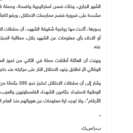
الشهر الجاري، وذلك ضمن استراتيجية واضحة، وحملة قان
مشددة على ضرورة فضح ممارسات الاحتلال، ورفع كافة الق
بدورها، أكدت مها رواجبة شقيقة الشهيد، أن سلطات
ال
أو الادلاء بأي معلومات عن الشهيد بلال، مطالبة الم
عنه
.
وبينت أن العائلة أطلقت حملة في الثاني من تموز ال
الوقائي اثر اطلاق جنود الاحتلال النار على مركبته عند ح
الوطنية لاسترداد جثامين الشهداء الفلسطينيين والعرب، 
الأرقام"، ولا توجد اية معلومات عن هوياتهم منذ العام 1948، فيما لا تزال حكومة الاحتلال تحتجز 79 جثمانا.
ـــ
ب.ر/س.ك