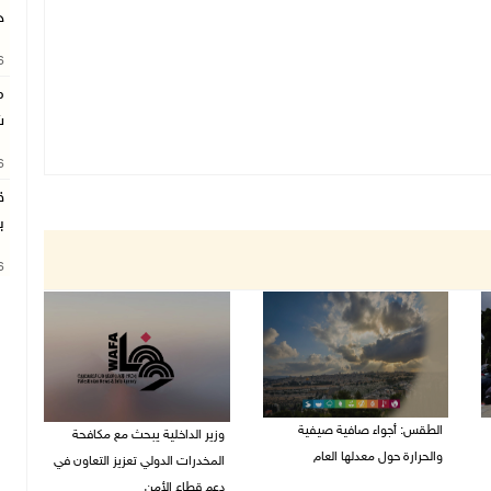
خ
26
م
ش
26
ق
ب
26
الطقس: أجواء صافية صيفية
وزير الداخلية يبحث مع مكافحة
والحرارة حول معدلها العام
المخدرات الدولي تعزيز التعاون في
دعم قطاع الأمن