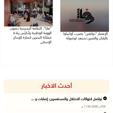
"فانا": الثقافة البحرينية تـصون
الهوية الوطنية وتُـكرّس ريادة
الإعصار "دولفين" يضرب أوكيناوا
مملكة البحرين كمنارة للإبداع
باليابان والصين تستعد لوصوله
الإنساني
08/08/2026 12:08 م
08/08/2026 11:04 ص
أحدث الاخبار
تواصل انتهاكات الاحتلال والمستعمرين: إصابات و ...
08/آب/2026 11:56 م