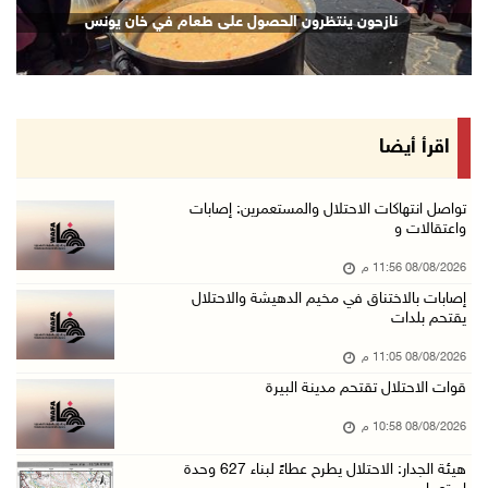
الاحتلال يقتحم كوبر شمال رام الله
نازحون ينتظرون الحصول على طعام في خان يونس
08/آب/2026 08:27 م
إصابات بالاختناق خلال مواجهات مع الاحتلال في ...
08/آب/2026 08:23 م
الاحتلال ينصب حواجز طيارة في محيط مخيم طولكرم ...
اقرأ أيضا
08/آب/2026 07:56 م
مستعمرون يهاجمون قرية أبو فلاح
تواصل انتهاكات الاحتلال والمستعمرين: إصابات
واعتقالات و
08/آب/2026 07:07 م
08/08/2026 11:56 م
مستعمرون يقتحمون بلدة بيت عور التحتا وقرية جل ...
إصابات بالاختناق في مخيم الدهيشة والاحتلال
08/آب/2026 06:39 م
يقتحم بلدات
فلسطين تدين الهجوم على ناقلة إماراتية في مضيق ...
08/08/2026 11:05 م
08/آب/2026 06:25 م
قوات الاحتلال تقتحم مدينة البيرة
شعراء غزة يوثقون النزوح والفقد بقصائد من الخي ...
08/08/2026 10:58 م
08/آب/2026 06:23 م
هيئة الجدار: الاحتلال يطرح عطاءً لبناء 627 وحدة
الجامعة العربية الأمريكية تختتم فعاليات تخريج ...