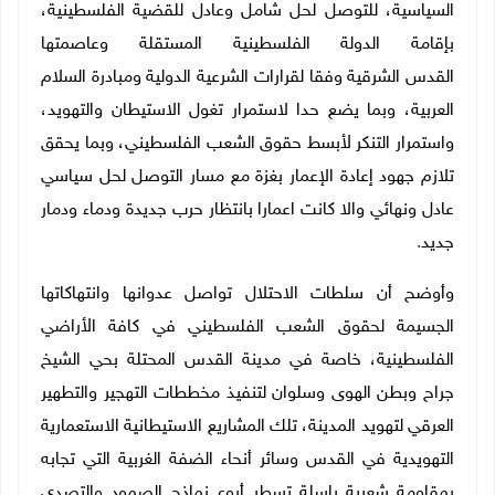
السياسية، للتوصل لحل شامل وعادل للقضية الفلسطينية،
بإقامة الدولة الفلسطينية المستقلة وعاصمتها
القدس
الشرقية وفقا لقرارات الشرعية الدولية ومبادرة السلام
العربية، وبما يضع حدا لاستمرار تغول الاستيطان والتهويد،
واستمرار التنكر لأبسط حقوق الشعب الفلسطيني، وبما يحقق
تلازم جهود إعادة الإعمار بغزة مع مسار التوصل لحل سياسي
عادل ونهائي والا كانت اعمارا بانتظار
حرب جديدة ودماء ودمار
جديد
.
وأوضح أن سلطات الاحتلال تواصل عدوانها وانتهاكاتها
الجسيمة لحقوق الشعب الفلسطيني في كافة الأراضي
الفلسطينية، خاصة في مدينة القدس المحتلة بحي الشيخ
جراح وبطن الهوى وسلوان لتنفيذ مخططات التهجير والتطهير
العرقي لتهويد المدينة، تلك
المشاريع الاستيطانية الاستعمارية
التهويدية في القدس وسائر أنحاء الضفة الغربية التي تجابه
بمقاومة شعبية باسلة تسطر أروع نماذج الصمود والتصدي