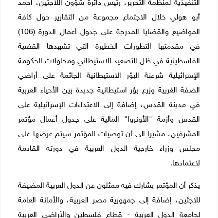
التنفيذية لمنظمة التحرير، رئيس دائرة شؤون اللاجئين، أحمد
أبو هولي خلال الاجتماع مجموعة من التقارير حول كافة
المواضيع والقضايا المدرجة على جدول أعمال الدورة (106)
في مقدمتها التطورات الخطيرة التي تشهدها القضية
الفلسطينية في ظل التصعيد الاستيطاني ومحاولات الحكومة
الإسرائيلية شرعنة البؤر الاستيطانية الجاثمة على أراضي
الضفة الغربية وزرع بؤر استيطانية جديدة بين الأحياء العربية
في مدينة القدس، إضافة إلى الاعتداءات الإسرائيلية على
القدس وأزمة "الأونروا" المالية على جدول أعمال مؤتمر
المشرفين، مشيرا الى أن توصيات المؤتمر سيتم عرضها على
مجلس وزراء خارجية الدول العربية في دورته القادمة
لاعتمادها
.
يذكر أن المؤتمر يشارك فيه ممثلون عن الدول العربية المضيفة
للاجئين، إضافة إلى جمهورية مصر العربية، والأمانة العامة
لجامعة الدول العربية - قطاع فلسطين والأراضي العربية