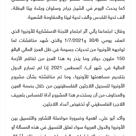
كما يحدث اليوم في الشيخ جراح وسلوان وبلدة بيتا البطلة،
ألف تحية للقدس وألف تحية لبيتا والمقاومة الشعبية
.
وقال: اجتماعنا يأتي أثر اجتماع اللجنة الاستشارية للأونروا الذي
انعقد يومي 30/6 و1/7/2021 والذي شهد مناقشات لما
تواجهه الأونروا من تحديات جسيمة في ظل العجز المالي البالغ
150 مليون دولار وما ينذر به هذا العجز من تفاقم الأزمة
المالية في شهر آب/ أغسطس 2021 إذا لم تسارع
الدول
بتقديم مساهمتها للأونروا، وما تم مناقشته بشأن مشروع
الأونروا لتسجيل اللاجئين الفلسطينيين من خلال بصمة العين
والمخاوف من أن يستخدم هذا المشروع أداة للمساس بتعريف
اللاجئ الفلسطيني أو تخفيض أعداد اللاجئين
.
وأكد أبو علي، أهمية وضرورة مواصلة التشاور والتنسيق بين
الأونروا والدول العربية سواء تعلق التنسيق في هذه المسألة أو