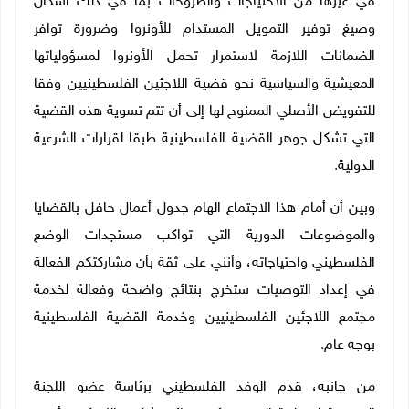
في غيرها من الاحتياجات والطروحات بما في ذلك أشكال
وصيغ توفير التمويل المستدام للأونروا وضرورة توافر
الضمانات اللازمة لاستمرار تحمل الأونروا لمسؤولياتها
المعيشية والسياسية نحو قضية اللاجئين الفلسطينيين وفقا
للتفويض الأصلي الممنوح لها إلى أن تتم تسوية هذه القضية
التي تشكل جوهر القضية الفلسطينية طبقا لقرارات الشرعية
الدولية
.
وبين أن أمام هذا الاجتماع الهام جدول أعمال حافل بالقضايا
والموضوعات الدورية التي تواكب مستجدات الوضع
الفلسطيني واحتياجاته، وأنني على ثقة بأن مشاركتكم الفعالة
في إعداد التوصيات ستخرج بنتائج واضحة وفعالة لخدمة
مجتمع اللاجئين الفلسطينيين وخدمة القضية الفلسطينية
بوجه عام
.
من جانبه، قدم الوفد الفلسطيني برئاسة عضو اللجنة