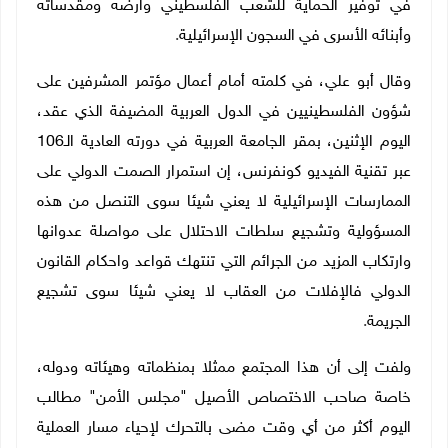
في توفير الحماية للشعب الفلسطيني وأرضه ومقدساته
وأبنائه الأسرى في السجون الإسرائيلية
.
وقال أبو علي، في كلمته أمام أعمال مؤتمر المشرفين على
شؤون الفلسطينيين في الدول العربية المضيفة الذي عقد،
اليوم الإثنين، بمقر الجامعة العربية في دورته العادية الـ106
عبر تقنية الفيديو كونفرنس، إن استمرار الصمت الدولي على
الممارسات الإسرائيلية لا يعني شيئا سوى التنصل من هذه
المسؤولية وتشجيع سلطات الاحتلال على مواصلة عدوانها
وارتكاب المزيد من الجرائم التي تنتهك قواعد واحكام القانون
الدولي فالإفلات من العقاب لا يعني شيئا سوى تشجيع
الجريمة
.
ولفت إلى أن هذا المجتمع ممثلا بمنظماته وهيئاته ودوله،
خاصة صاحب الاختصاص الأصيل "مجلس الأمن" مطالب
اليوم أكثر من أي وقت مضى بالتحرك لإحياء مسار العملية