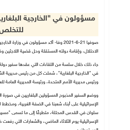
مسؤولون في "الخارجية البلغار
للتخلص 
صوفيا 21-6-2021 وفا- أكد مسؤولون في وزا
الاحتلال، وإقامة دولته المستقلة وحل قضية اللاجئين وفقً
جاء ذلك خلال سلسة من اللقاءات التي عقدها سفير دولة
في "الخارجية البلغارية"، شملت كل من رئيس مديرية الشر
ورئيس مديرية الأمم المتحدة، ورئيسة المديرية العامة للع
ووضع السفير المذبوح المسؤولين البلغاريين في صورة ال
الإسرائيلية على أبناء شعبنا في الضفة الغربية، ومخطط ا
سلوان في القدس المحتلة، متطرقًا إلى ما تسمى "مسيرة
الإسرائيلية يوم الثلاثاء الماضي، والشعارات التي رفعت 