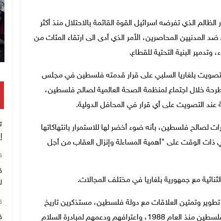
الظالم الذي تفرضه اسرائيل القوة القائمة بالاحتلال منذ أكثر
ال ضد المدنيين المحاصرين، الأمر الذي أدى الى ارتقاء المئات من
تدمير البنية التحتية للقطاع.
ب تصويت بلغاريا السلبي على قرار قدمته فلسطين في مجلس
طرحة خلال اجتماع لمنظمة الصحة العالمية لصالح فلسطين،
لية عند التصويت على أي قرار في المحافل الدولية.
ت
 لصالح فلسطين، بأنه ضوء أخضر لها للاستمرار بانتهاكاتها
إ
ذات الوقت على "أهمية المساءلة وإنزال العقاب من أجل
26
ق
نائية مع جمهورية بلغاريا في مختلف المجالات.
ل
طوير وتمتين العلاقات مع دولة فلسطين، مستذكرين تاريخ
26
العلاقات التي تربط بين الشعبين، واعتراف بلغاريا بدولة فلسطين منذ العام 1988، واعترافهم ودعمهم لمبادرة السلام
ق