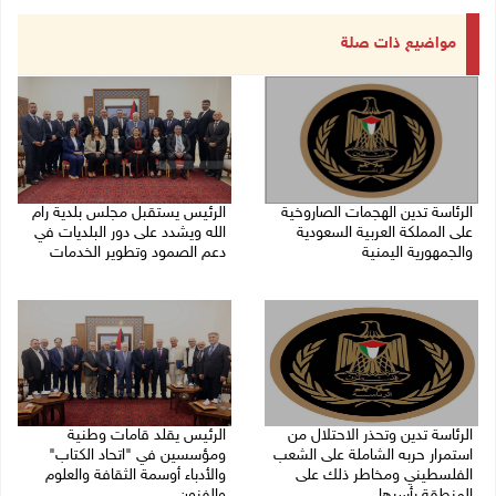
مواضيع ذات صلة
الرئاسة تدين الهجمات الصاروخية
الرئيس يستقبل مجلس بلدية رام
على المملكة العربية السعودية
الله ويشدد على دور البلديات في
والجمهورية اليمنية
دعم الصمود وتطوير الخدمات
07/08/2026 02:19 م
06/08/2026 08:36 م
الرئاسة تدين وتحذر الاحتلال من
الرئيس يقلد قامات وطنية
استمرار حربه الشاملة على الشعب
ومؤسسين في "اتحاد الكتاب"
الفلسطيني ومخاطر ذلك على
والأدباء أوسمة الثقافة والعلوم
المنطقة بأسرها
والفنون