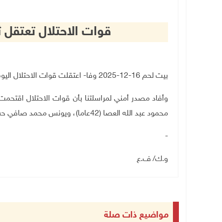
قوات الاحتلال تعتقل ث
بيت لحم 16-12-2025 وفا- اعتقلت قوات الاحتلال اليوم الثلاثاء، ثلاثة مواطنين من بلدة العبيدية شرق بيت لحم
محمود عبد الله العصا (42عاما)، ويونس محمد صافي حساسنة (35 عاما) بعد مداهمة منازلهم وتفتيشها
-
و.ك/ ف.ع
مواضيع ذات صلة