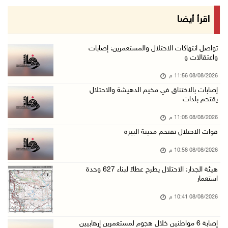
الاحتلال ينصب حواجز طيارة في محيط مخيم طولكرم ...
اقرأ أيضا
08/آب/2026 07:56 م
مستعمرون يهاجمون قرية أبو فلاح
تواصل انتهاكات الاحتلال والمستعمرين: إصابات
واعتقالات و
08/آب/2026 07:07 م
08/08/2026 11:56 م
مستعمرون يقتحمون بلدة بيت عور التحتا وقرية جل ...
إصابات بالاختناق في مخيم الدهيشة والاحتلال
08/آب/2026 06:39 م
يقتحم بلدات
فلسطين تدين الهجوم على ناقلة إماراتية في مضيق ...
08/08/2026 11:05 م
08/آب/2026 06:25 م
قوات الاحتلال تقتحم مدينة البيرة
شعراء غزة يوثقون النزوح والفقد بقصائد من الخي ...
08/08/2026 10:58 م
08/آب/2026 06:23 م
هيئة الجدار: الاحتلال يطرح عطاءً لبناء 627 وحدة
الجامعة العربية الأمريكية تختتم فعاليات تخريج ...
استعمار
08/آب/2026 06:20 م
08/08/2026 10:41 م
إصابات بالاختناق خلال اقتحام الاحتلال قرية ال ...
إصابة 6 مواطنين خلال هجوم لمستعمرين إرهابيين
08/آب/2026 05:52 م