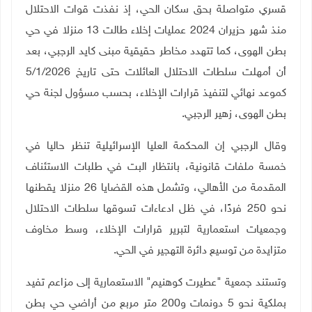
قسري متواصلة بحق سكان الحي، إذ نفذت قوات الاحتلال
منذ شهر حزيران 2024 عمليات إخلاء طالت 13 منزلا في حي
بطن الهوى، كما تتهدد مخاطر حقيقية مبنى كايد الرجبي، بعد
أن أمهلت سلطات الاحتلال العائلات حتى تاريخ 5/1/2026
كموعد نهائي لتنفيذ قرارات الإخلاء، بحسب مسؤول لجنة حي
بطن الهوى، زهير الرجبي.
وقال الرجبي إن المحكمة العليا الإسرائيلية تنظر حاليا في
خمسة ملفات قانونية، بانتظار البت في طلبات الاستئناف
المقدمة من الأهالي، وتشمل هذه القضايا 26 منزلا يقطنها
نحو 250 فردًا، في ظل ادعاءات تسوقها سلطات الاحتلال
وجمعيات استعمارية لتبرير قرارات الإخلاء، وسط مخاوف
متزايدة من توسيع دائرة التهجير في الحي
.
وتستند جمعية "عطيرت كوهنيم" الاستعمارية إلى مزاعم تفيد
بملكية نحو 5 دونمات و200 متر مربع من أراضي حي بطن