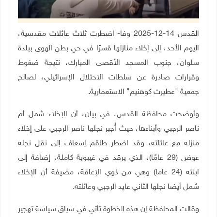
القدس 14-12-2025 وفا- اضطرت ثلاث عائلات مقدسية،
اليوم الأحد، إلى إخلاء منازلها قسرًا في حي بطن الهوى ببلدة
سلوان، جنوب المسجد الأقصى المبارك، نتيجة ضغوط
وقرارات صادرة عن سلطات الاحتلال الإسرائيلي، لصالح
جمعية "عطيرت كوهنيم" الاستعمارية
.
وأوضحت محافظة القدس، في بيان، أن الإخلاء شمل أم
ناصر الرجبي وأبناءها، حيث أُجبر نجلها ناصر الرجبي على إخلاء
منزله مع عائلته، وقد اضطر طاقم إسعاف إلى نقل نجله
عوض (29 عامًا)، الذي يرقد في غيبوبة كاملة، إضافة إلى
ابنته (24 عاما) وهي من ذوي الإعاقة، مضيفة أن الإخلاء
شمل أيضا نجلها الثاني عايد الرجبي وعائلته
.
وقالت المحافظة إن هذه الخطوة تأتي في سياق سياسة تهجير