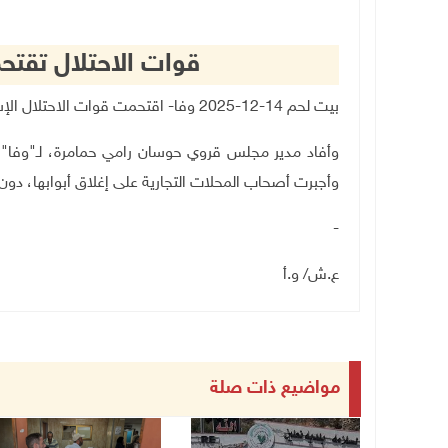
قوات الاحتلال تقت
بيت لحم 14-12-2025 وفا- اقتحمت قوات الاحتلال الإسرائيلي، مساء اليوم الأحد، قرية حوسان، غرب بيت لحم.
وأفاد مدير مجلس قروي حوسان رامي حمامرة، لـ"وفا"، ب
وأجبرت أصحاب المحلات التجارية على إغلاق أبوابها، دون 
-
ع.ش/ و.أ
مواضيع ذات صلة