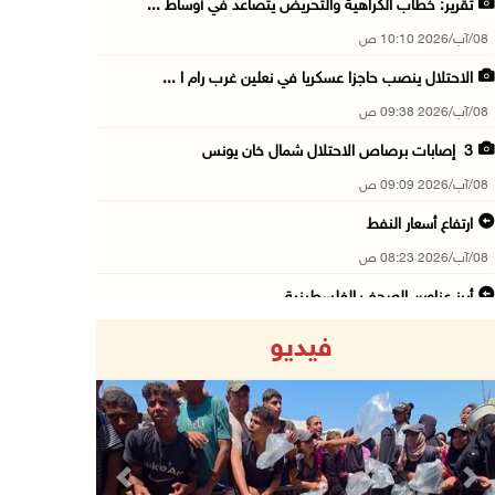
تقرير: خطاب الكراهية والتحريض يتصاعد في أوساط ...
08/آب/2026 10:10 ص
الاحتلال ينصب حاجزا عسكريا في نعلين غرب رام ا ...
08/آب/2026 09:38 ص
3 إصابات برصاص الاحتلال شمال خان يونس
08/آب/2026 09:09 ص
ارتفاع أسعار النفط
08/آب/2026 08:23 ص
أبرز عناوين الصحف الفلسطينية
08/آب/2026 08:21 ص
فيديو
حالة الطقس: ارتفاع طفيف وموجة حر شديدة اعتبار ...
08/آب/2026 07:52 ص
تواصل انتهاكات الاحتلال والمستعمرين: إصابات و ...
08/آب/2026 12:01 ص
Previous
Next