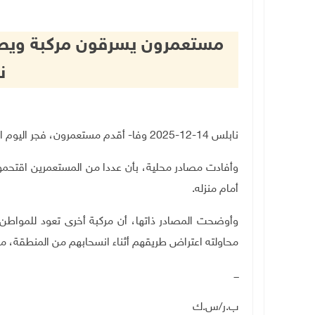
مستعمرون يسرقون مركبة ويص
ن
نابلس 14-12-2025 وفا- أقدم مستعمرون، فجر اليوم الأحد، على سرقة مركبة في بلدة عوريف جنوب نابلس
وأفادت مصادر محلية، بأن عددا من المستعمرين اقتحمو
أمام منزله
.
وأوضحت المصادر ذاتها، أن مركبة أخرى تعود للمواط
محاولته اعتراض طريقهم أثناء انسحابهم من المنطقة، ما 
ـــ
ب.ر/س.ك