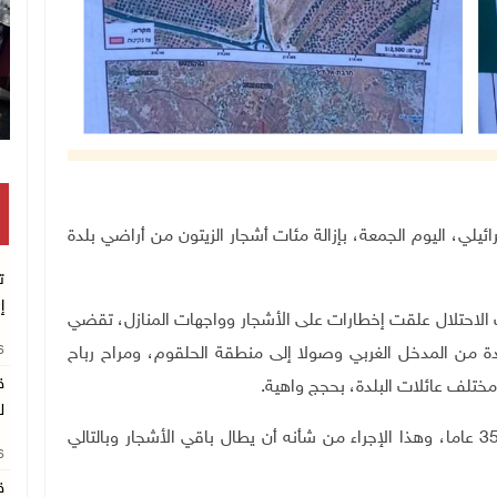
تلال الإسرائيلي، اليوم الجمعة، بإزالة مئات أشجار الزيتون من أراضي بلدة
ت
إ
ات الاحتلال علقت إخطارات على الأشجار وواجهات المنازل، تقضي
26
بلدة من المدخل الغربي وصولا إلى منطقة الحلقوم، ومراح رباح
ق
مختلف عائلات البلدة، بحجج واهية.
ل
وأضاف أبو مفرح أن الأشجار معمرة ويزيد عمرها على 35 عاما، وهذا الإجراء من شأنه أن يطال باقي الأشجار وبالتالي
26
ق