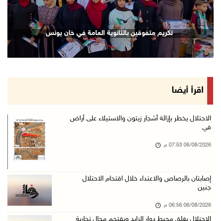
06/آب/2026 06:28 م
بيت لحم: حجاوي يتفقد بلدة نحالين ويطلع على اح ...
تكريم متفوقين بالثانوية العامة في خان يونس
06/آب/2026 06:13 م
الاحتلال يغلق محيط دوار الزايد ويقتحم محال تج ...
06/آب/2026 05:29 م
الاحتلال يقتحم مدينة طوباس وبلدة عقابا
اقرأ أيضا
06/آب/2026 05:23 م
"النقل والمواصلات" تطلق حملة لترخيص الجرارات ...
الاحتلال يخطر بإزالة أشجار زيتون والاستيلاء على أراض
في
06/آب/2026 05:18 م
06/08/2026 07:53 م
نحو 58 ألف إصابة بجدري الماء في قطاع غزة منذ ...
06/آب/2026 04:33 م
إصابتان بالرصاص والاعتداء خلال اقتحام الاحتلال
16 إصابة منذ بدء عدوان الاحتلال على مخيم قلند ...
جنين
06/آب/2026 04:26 م
06/08/2026 06:56 م
إرهاب المستوطنين يضرب في خربة الطوبا
الاحتلال يغلق محيط دوار الزايد ويقتحم محال تجارية