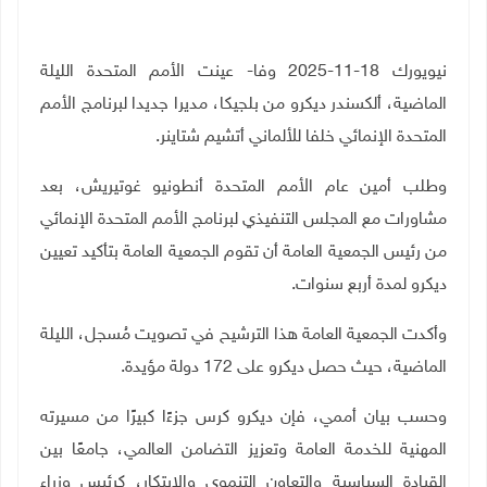
نيويورك 18-11-2025 وفا- عينت الأمم المتحدة الليلة
الماضية، ألكسندر ديكرو من بلجيكا، مديرا جديدا لبرنامج الأمم
المتحدة الإنمائي خلفا للألماني أتشيم شتاينر
.
وطلب أمين عام الأمم المتحدة أنطونيو غوتيريش، بعد
مشاورات مع المجلس التنفيذي لبرنامج الأمم المتحدة الإنمائي
من رئيس الجمعية العامة أن تقوم الجمعية العامة بتأكيد تعيين
ديكرو لمدة أربع سنوات
.
وأكدت الجمعية العامة هذا الترشيح في تصويت مُسجل، الليلة
الماضية، حيث حصل ديكرو على 172 دولة مؤيدة
.
وحسب بيان أممي، فإن ديكرو كرس جزءًا كبيرًا من مسيرته
المهنية للخدمة العامة وتعزيز التضامن العالمي، جامعًا بين
القيادة السياسية والتعاون التنموي والابتكار، كرئيس وزراء