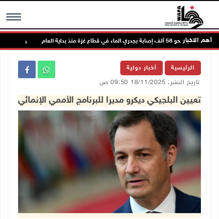
أهم الاخبار
نحو 58 ألف إصابة بجدري الماء في قطاع غزة منذ بداية العام
إصاب
MENU
الرئيسية
أخبار دولية
تاريخ النشر: 18/11/2025 09:50 ص
تعيين البلجيكي ديكرو مديرا للبرنامج الأممي الإنمائي