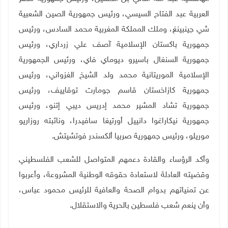
العربية عبد الفتاح السيسي، ورئيس جمهورية الصين الشعبية
شي جينبينغ، وملك المملكة المغربية محمد السادس، ورئيس
جمهورية باكستان الإسلامية آصف علي زرداري، ورئيس
جمهورية السنغال باسيرو ديوماي فاي، ورئيس الجمهورية
الإسلامية الموريتانية محمد ولد الشيخ الغزواني، ورئيس
جمهورية كازاخستان قاسم جومارت توقاييف، ورئيس
جمهورية تشاد المشير محمد إدريس ديبي إتنو، ورئيس
جمهورية نيكاراغوا دانييل أورتيغا سافيدرا، ونائبته روزاريو
موريلو، ورئيس جمهورية صربيا ألكسندر فوتشيتش
.
وأكد الرؤساء والقادة دعمهم المتواصل للشعب الفلسطيني
وقضيته العادلة لاستعادة حقوقه الوطنية المشروعة، وأعربوا
عن تمنياتهم بدوام الصحة والعافية للرئيس محمود عباس،
وأن ينعم شعب فلسطين بالحرية والاستقلال.