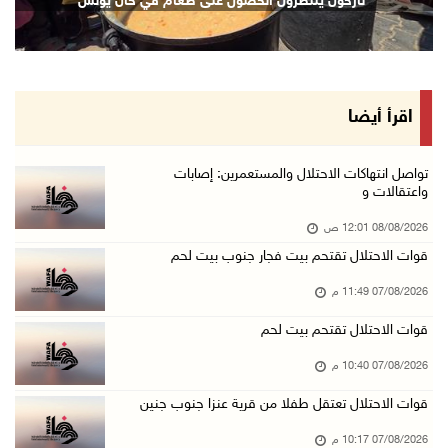
نازحون ينتظرون الحصول على طعام في خان يونس
07/آب/2026 08:24 م
مستعمرون يهاجمون قرية أبو نجيم ويصيبون مواطني ...
07/آب/2026 08:08 م
مستعمرون يهاجمون مساكن المواطنين في خربة الحم ...
اقرأ أيضا
07/آب/2026 07:09 م
بعد تجديد منع زيارات المعتقلين: أبو الحمص يدع ...
تواصل انتهاكات الاحتلال والمستعمرين: إصابات
واعتقالات و
07/آب/2026 06:26 م
08/08/2026 12:01 ص
الرئاسة ترحب بإطلاق السعودية التحالف البحري ا ...
قوات الاحتلال تقتحم بيت فجار جنوب بيت لحم
07/آب/2026 06:17 م
07/08/2026 11:49 م
(محدث) نابلس: إصابة مواطن واعتقاله إثر هجوم ل ...
07/آب/2026 06:04 م
قوات الاحتلال تقتحم بيت لحم
الرئاسة ترحب باتفاقية مكة للدفاع المشترك بين ...
07/08/2026 10:40 م
07/آب/2026 05:25 م
قوات الاحتلال تعتقل طفلا من قرية عنزا جنوب جنين
3 إصابات إثر تعرضهم للطعن في الطيبة داخل أراض ...
07/08/2026 10:17 م