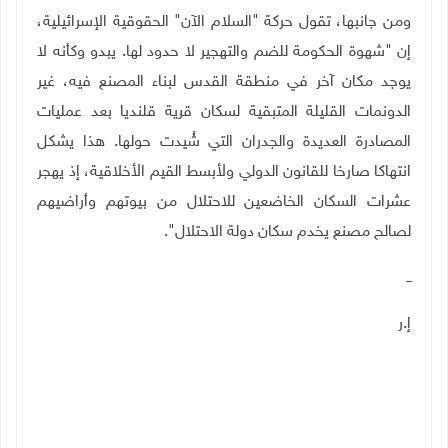
ومن جانبها، تقول حركة "السلام الآن" الحقوقية الإسرائيلية،
إن "شهوة الحكومة للضم والتهجير لا حدود لها. يبدو وكأنه لا
يوجد مكان آخر في منطقة القدس لبناء المصنع فيه، غير
الدونمات القليلة المتبقية لسكان قرية قلنديا بعد عمليات
المصادرة العديدة والجدران التي شُيدت حولها. هذا يشكل
انتهاكا صارخا للقانون الدولي ولأبسط القيم الأخلاقية، إذ يهجر
عشرات السكان الخاضعين للاحتلال من بيوتهم وأراضيهم
لصالح مصنع يخدم سكان دولة الاحتلال".
ــ
إ.ر