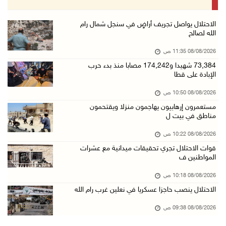
08/آب/2026 08:23 ص
أبرز عناوين الصحف الفلسطينية
الاحتلال يواصل تجريف أراضٍ في سنجل شمال رام
الله لصالح
08/آب/2026 08:21 ص
08/08/2026 11:35 ص
حالة الطقس: ارتفاع طفيف وموجة حر شديدة اعتبار ...
73,384 شهيدا و174,242 مصابا منذ بدء حرب
08/آب/2026 07:52 ص
الإبادة على قطا
تواصل انتهاكات الاحتلال والمستعمرين: إصابات و ...
08/08/2026 10:50 ص
08/آب/2026 12:01 ص
مستعمرون إرهابيون يهاجمون منزلا ويقتحمون
مناطق في بيت ل
قوات الاحتلال تقتحم بيت فجار جنوب بيت لحم
07/آب/2026 11:49 م
08/08/2026 10:22 ص
قوات الاحتلال تجري تحقيقات ميدانية مع عشرات
أسعار الغذاء العالمية عند أعلى مستوى منذ 3 سن ...
المواطنين ف
07/آب/2026 11:11 م
08/08/2026 10:18 ص
قوات الاحتلال تقتحم بيت لحم
الاحتلال ينصب حاجزا عسكريا في نعلين غرب رام الله
07/آب/2026 10:40 م
08/08/2026 09:38 ص
قوات الاحتلال تعتقل طفلا من قرية عنزا جنوب جن ...