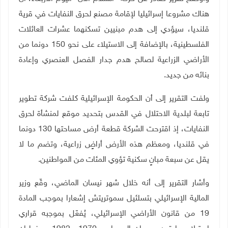
هناك مشروعا إسرائيليا لإقامة مصنع لحرق النفايات في قرية
قلنديا، سيؤدي إلى هدم مبنيين تسكنهما عشرات العائلات
الفلسطينية، بالإضافة إلى الاستيلاء على نحو 150 دونما من
الأراضي الزراعية لصالح هدم جدار الفصل العنصري وإعادة
بنائه من جديد.
ولفت التقرير إلى أن الحكومة الإسرائيلية كلفت شركة تطوير
تابعة لبلدية الاحتلال في القدس بتحديد موقع لمنشأة لحرق
النفايات، إذ اقترحت الشركة قطعة أرض مساحتها 130 دونما
في قلنديا، ومعظم هذه الأرض أراضٍ زراعية، وتضم ما لا
يقل عن سبعة مبانٍ سكنية تؤوي المئات من المواطنين
.
وأشار التقرير إلى أنه خلال شهر نيسان الماضي، وقّع وزير
المالية الإسرائيلي بتسلئيل سموتريتش إشعارا بموجب المادة
19 من قانون الأراضي الإسرائيلي، يُفعّل بموجبه قراري