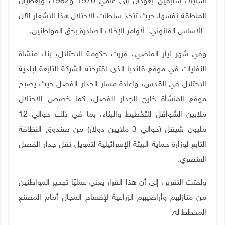
استيلاء سابقين يعودان إلى عامي 1970 و1982، ويغطيان
المنطقة نفسها. حيث تتخذ سلطات الاحتلال هذا الإشعار الآن
"الأساس القانوني" لأوامر الإخلاء الصادرة بحق المواطنين
.
وفي شهر أيار الماضي، قررت حكومة الاحتلال، بناء منشأة
النفايات في موقع قلنديا الذي اقترحته الشركة التابعة لبلدية
الاحتلال في القدس، وإعادة مسار الجدار الفصل حيث يصبح
موقع المنشأة خارج الجدار الفصل، كما خصص الاحتلال
ملايين الشواقل للتخطيط والبناء، بما في ذلك حوالي 12
مليون شيقل (حوالي 3 ملايين دولار) من صندوق النظافة
التابع لوزارة حماية البيئة الإسرائيلية لتمويل نقل جدار الفصل
العنصري.
ولفتت التقرير، إلى أن هذا القرار يعني عمليًا تهجير المواطنين
من منازلهم وأراضيهم الزراعية لإفساح المجال أمام المصنع
المخطط له
.