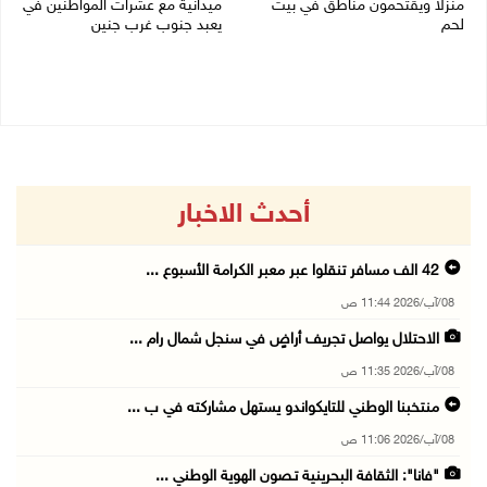
منزلا ويقتحمون مناطق في بيت
ميدانية مع عشرات المواطنين في
لحم
يعبد جنوب غرب جنين
08/08/2026 10:22 ص
08/08/2026 10:18 ص
أحدث الاخبار
42 الف مسافر تنقلوا عبر معبر الكرامة الأسبوع ...
08/آب/2026 11:44 ص
الاحتلال يواصل تجريف أراضٍ في سنجل شمال رام ...
08/آب/2026 11:35 ص
منتخبنا الوطني للتايكواندو يستهل مشاركته في ب ...
08/آب/2026 11:06 ص
"فانا": الثقافة البحرينية تـصون الهوية الوطني ...