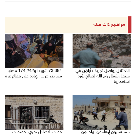
مواضيع ذات صلة
الاحتلال يواصل تجريف أراضٍ في
73,384 شهيدا و174,242 مصابا
سنجل شمال رام الله لصالح بؤرة
منذ بدء حرب الإبادة على قطاع غزة
استعمارية
08/08/2026 10:50 ص
08/08/2026 11:35 ص
مستعمرون إرهابيون يهاجمون
قوات الاحتلال تجري تحقيقات