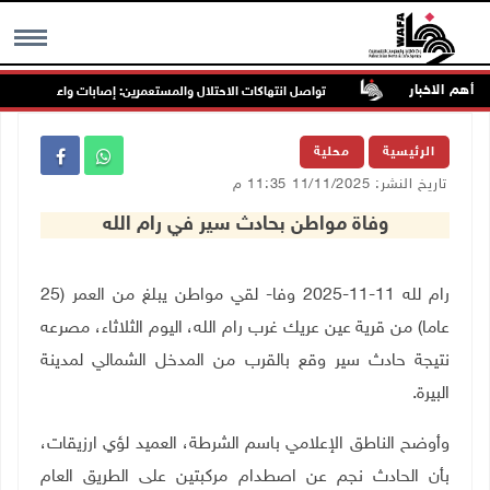
أهم الاخبار
 غرب جنين
تواصل انتهاكات الاحتلال والمستعمرين: إصابات واعتقالات واقتحا
MENU
الرئيسية
محلية
تاريخ النشر: 11/11/2025 11:35 م
وفاة مواطن بحادث سير في رام الله
رام لله 11-11-2025 وفا- لقي مواطن يبلغ من العمر (25
عاما) من قرية عين عريك غرب رام الله، اليوم الثلاثاء، مصرعه
نتيجة حادث سير وقع بالقرب من المدخل الشمالي لمدينة
البيرة.
وأوضح الناطق الإعلامي باسم الشرطة، العميد لؤي ارزيقات،
بأن الحادث نجم عن اصطدام مركبتين على الطريق العام