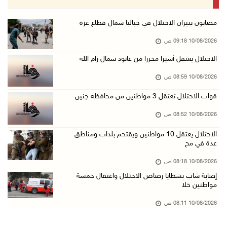
10/آب/2026 07:51 ص
الاحتلال يواصل عدوانه على غزة والضفة.. إصابات ...
مصابون بنيران الاحتلال في جباليا شمال قطاع غزة
09/آب/2026 11:59 م
10/08/2026 09:18 ص
"نقابة الصحفيين": 108 اعتداءات بحق الصحفيين ا ...
الاحتلال يعتقل أسيرا محررا من عابود شمال رام الله
09/آب/2026 11:27 م
10/08/2026 08:59 ص
إصابات بنيران الاحتلال في حي التفاح شمال شرق ...
قوات الاحتلال تعتقل 3 مواطنين من محافظة جنين
09/آب/2026 11:02 م
10/08/2026 08:52 ص
الاحتلال يقتحم بلدات عتيل وزيتا وباقة الشرقية ...
09/آب/2026 10:35 م
الاحتلال يعتقل 10 مواطنين ويقتحم بلدات ومناطق
عدة في مح
مستعمرون إرهابيون وقوات الاحتلال يقتحمون قرية ...
10/08/2026 08:18 ص
09/آب/2026 10:31 م
إصابة شاب بشظايا رصاص الاحتلال واعتقال خمسة
قصف مدفعي للاحتلال وإطلاق نار كثيف شمال ووسط ...
مواطنين خلا
09/آب/2026 10:25 م
10/08/2026 08:11 ص
الاحتلال يقتحم المزرعة الغربية