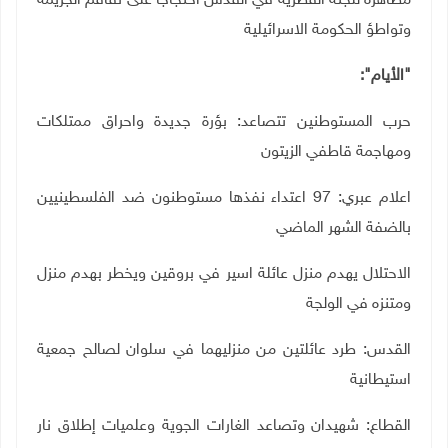
مظاهرة للجنة القطرية في القدس احتجاجا على تفاقم الجريمة
وتواطؤ الحكومة الاسرائيلية
"الأيام":
حرب المستوطنين تتصاعد: بؤرة جديدة واحراق ممتلكات
ومهاجمة قاطفي الزيتون
اعلام عبري: 97 اعتداء نفذها مستوطنون ضد الفلسطينيين
بالضفة الشهر الماضي
الاحتلال يهدم منزل عائلة اسير في بروقين ويخطر بهدم منزل
ومتنزه في الولجة
القدس: طرد عائلتين من منزليهما في سلوان لصالح جمعية
استيطانية
القطاع: شهيدان وتصاعد الغارات الجوية وعلميات إطلاق نار