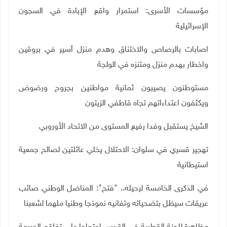
مؤسسات الأسرى: استمرار واقع الإبادة في السجون
الإسرائيلية
اصابات بالرصاص والاختناق وهدم منزل أسير في بروقين
واخطار بهدم منزل ومتنزه في الولجة
مستوطنون يصيبون ثمانية مواطنين بجروح ورضوض
ويكثفون اعتداءاتهم تجاه قاطفي الزيتون
الشيخ يستقبل وفدا رفيع المستوى من الاتحاد الأوروبي
تهجير قسري في سلوان: الاحتلال يخلي عائلتين لصالح جمعية
استيطانية
في الذكرى الخامسة لرحيله.. "فتح": المناضل الوطني صائب
عريقات سيظل بتضحياته وتفانيه نموذجا وطنيا ملهما لشعبنا