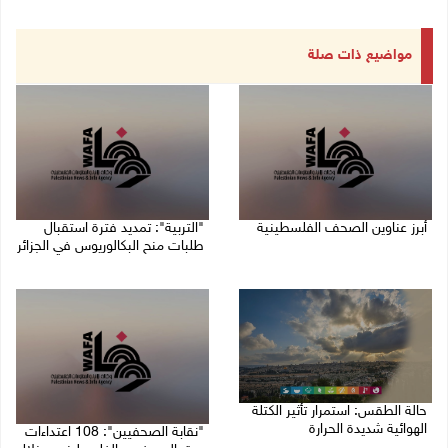
مواضيع ذات صلة
أبرز عناوين الصحف الفلسطينية
"التربية": تمديد فترة استقبال
طلبات منح البكالوريوس في الجزائر
10/08/2026 08:57 ص
10/08/2026 08:54 ص
حالة الطقس: استمرار تأثير الكتلة
الهوائية شديدة الحرارة
"نقابة الصحفيين": 108 اعتداءات