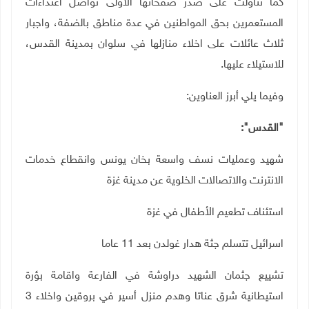
كما تناولت على صدر صفحاتها الأولى تواصل اعتداءات
المستعمرين بحق المواطنين في عدة مناطق بالضفة، واجبار
ثلاث عائلات على اخلاء منازلها في سلوان بمدينة القدس،
للاستيلاء عليها.
وفيما يلي أبرز العناوين:
"القدس":
شهيد وعمليات نسف واسعة بخان يونس وانقطاع خدمات
الانترنت والاتصالات الخلوية عن مدينة غزة
استئناف تطعيم الأطفال في غزة
اسرائيل تتسلم جثة هدار غولدن بعد 11 عاما
تشييع جثمان الشهيد دراوشة في الفارعة واقامة بؤرة
استيطانية شرق عناتا وهدم منزل أسير في بروقين واخلاء 3