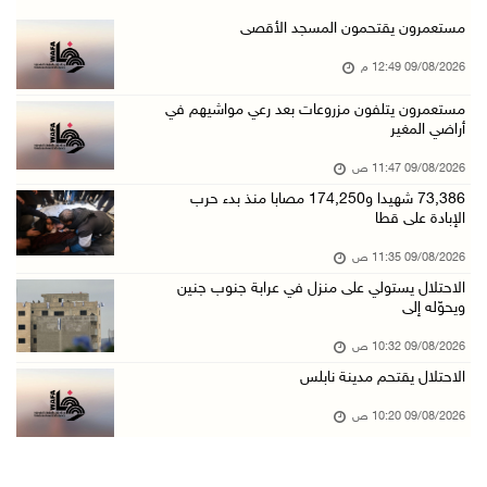
وفاة سفير فلسطين لدى مصر القائد الوطني دياب ا ...
مستعمرون يقتحمون المسجد الأقصى
09/آب/2026 10:42 ص
09/08/2026 12:49 م
الاحتلال يستولي على منزل في عرابة جنوب جنين و ...
مستعمرون يتلفون مزروعات بعد رعي مواشيهم في
أراضي المغير
09/آب/2026 10:32 ص
الاحتلال يقتحم مدينة نابلس
09/08/2026 11:47 ص
09/آب/2026 10:20 ص
73,386 شهيدا و174,250 مصابا منذ بدء حرب
الإبادة على قطا
"التعليم العالي" تختتم تدريبا حول إعداد المبا ...
09/08/2026 11:35 ص
09/آب/2026 10:19 ص
الاحتلال يستولي على منزل في عرابة جنوب جنين
وفاة شابة متأثرة بإصابتها جراء حادث سير قرب ج ...
ويحوّله إلى
09/آب/2026 10:02 ص
09/08/2026 10:32 ص
اعتقال مواطنين من بلدة سنجل شمال رام الله
الاحتلال يقتحم مدينة نابلس
09/آب/2026 09:48 ص
09/08/2026 10:20 ص
قوات الاحتلال تنصب حاجزا عسكريا عند مدخل قرية ...
09/آب/2026 09:43 ص