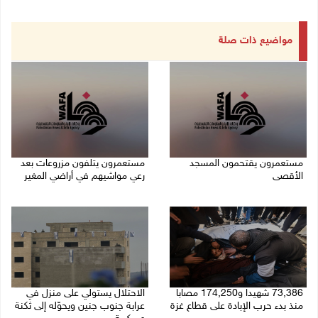
مواضيع ذات صلة
مستعمرون يقتحمون المسجد
مستعمرون يتلفون مزروعات بعد
الأقصى
رعي مواشيهم في أراضي المغير
09/08/2026 12:49 م
09/08/2026 11:47 ص
73,386 شهيدا و174,250 مصابا
الاحتلال يستولي على منزل في
منذ بدء حرب الإبادة على قطاع غزة
عرابة جنوب جنين ويحوّله إلى ثكنة