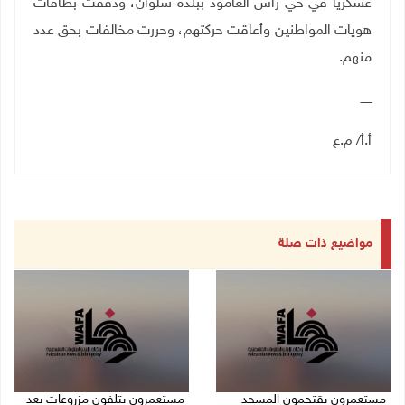
عسكريا في حي رأس العامود ببلدة سلوان، ودققت بطاقات
هويات المواطنين وأعاقت حركتهم، وحررت مخالفات بحق عدد
منهم.
ــــــ
أ.أ/ م.ع
مواضيع ذات صلة
مستعمرون يقتحمون المسجد
مستعمرون يتلفون مزروعات بعد