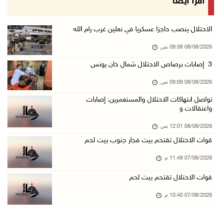
اقرأ أيضا
07/آب/2026 10:15 م
الاحتلال يعيق تنقل المواطنين ويقتحم بلدات شرق ...
الاحتلال ينصب حاجزا عسكريا في نعلين غرب رام الله
07/آب/2026 08:52 م
08/08/2026 09:38 ص
إصابة مواطنين في اعتداء للمستعمرين في بيت دجن
3 إصابات برصاص الاحتلال شمال خان يونس
07/آب/2026 08:48 م
08/08/2026 09:09 ص
نادي الأسير: تجديد أمرَ منع زيارات الأسرى إجر ...
تواصل انتهاكات الاحتلال والمستعمرين: إصابات
07/آب/2026 08:24 م
واعتقالات و
مستعمرون يهاجمون قرية أبو نجيم ويصيبون مواطني ...
08/08/2026 12:01 ص
07/آب/2026 08:08 م
قوات الاحتلال تقتحم بيت فجار جنوب بيت لحم
مستعمرون يهاجمون مساكن المواطنين في خربة الحم ...
07/08/2026 11:49 م
07/آب/2026 07:09 م
قوات الاحتلال تقتحم بيت لحم
بعد تجديد منع زيارات المعتقلين: أبو الحمص يدع ...
07/08/2026 10:40 م
07/آب/2026 06:26 م
الرئاسة ترحب بإطلاق السعودية التحالف البحري ا ...