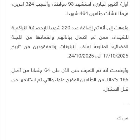
أول/ أكتوبر الجاري، استشهد 93 مواطنا، وأصيب 324 آخرين،
فيما انتشلت جثامين 464 شهيدا
.
ونوهت إلى أنه تم إضافة عدد 220 شهيدا للإحصائية التراكمية
للشهداء، ممن تم اكتمال بياناتهم واعتمادها من اللجنة
القضائية المتابعة لملف التبليغات والمفقودين من تاريخ
17/10/2025 الى 24/10/2025
.
وأوضحت أنه تم التعرف حتى الآن على 64 جثمانا من أصل
195 جثمانا، من الجثامين المفرج عنها، والتي تم استلامها من
قبل الاحتلال
.
ــــــ
س.ك