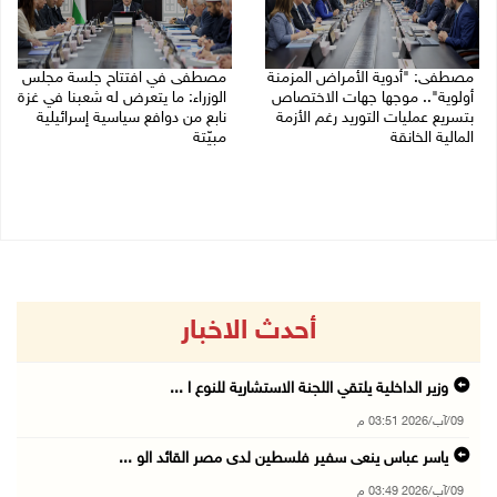
مصطفى: "أدوية الأمراض المزمنة
مصطفى في افتتاح جلسة مجلس
أولوية".. موجها جهات الاختصاص
الوزراء: ما يتعرض له شعبنا في غزة
بتسريع عمليات التوريد رغم الأزمة
نابع من دوافع سياسية إسرائيلية
المالية الخانقة
مبيّتة
04/08/2026 03:16 م
04/08/2026 11:29 ص
أحدث الاخبار
وزير الداخلية يلتقي اللجنة الاستشارية للنوع ا ...
09/آب/2026 03:51 م
ياسر عباس ينعى سفير فلسطين لدى مصر القائد الو ...
09/آب/2026 03:49 م