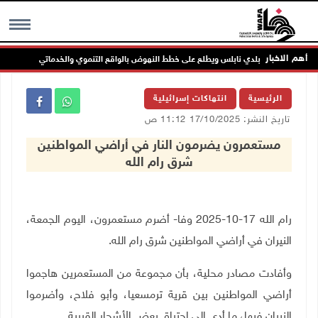
أهم الاخبار
أعضاء مجلس بلدي نابلس ويطلع على خطط النهوض بالواقع التنموي والخدماتي
MENU
الرئيسية
انتهاكات إسرائيلية
تاريخ النشر: 17/10/2025 11:12 ص
مستعمرون يضرمون النار في أراضي المواطنين
شرق رام الله
رام الله 17-10-2025 وفا- أضرم مستعمرون، اليوم الجمعة،
النيران في أراضي المواطنين شرق رام الله
.
وأفادت مصادر محلية، بأن مجموعة من المستعمرين هاجموا
أراضي المواطنين بين قرية ترمسعيا، وأبو فلاح، وأضرموا
النيران فيها، ما أدى إلى احتراق بعض الأشجار القريبة
.