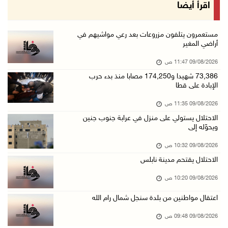
وفاة سفير فلسطين لدى مصر القائد الوطني دياب ا ...
اقرأ أيضا
09/آب/2026 10:42 ص
الاحتلال يستولي على منزل في عرابة جنوب جنين و ...
مستعمرون يتلفون مزروعات بعد رعي مواشيهم في
أراضي المغير
09/آب/2026 10:32 ص
09/08/2026 11:47 ص
الاحتلال يقتحم مدينة نابلس
73,386 شهيدا و174,250 مصابا منذ بدء حرب
09/آب/2026 10:20 ص
الإبادة على قطا
"التعليم العالي" تختتم تدريبا حول إعداد المبا ...
09/08/2026 11:35 ص
09/آب/2026 10:19 ص
الاحتلال يستولي على منزل في عرابة جنوب جنين
ويحوّله إلى
وفاة شابة متأثرة بإصابتها جراء حادث سير قرب ج ...
09/آب/2026 10:02 ص
09/08/2026 10:32 ص
الاحتلال يقتحم مدينة نابلس
اعتقال مواطنين من بلدة سنجل شمال رام الله
09/آب/2026 09:48 ص
09/08/2026 10:20 ص
قوات الاحتلال تنصب حاجزا عسكريا عند مدخل قرية ...
اعتقال مواطنين من بلدة سنجل شمال رام الله
09/آب/2026 09:43 ص
09/08/2026 09:48 ص
إجلاء آلاف السكان مع اتساع حرائق الغابات غرب ...