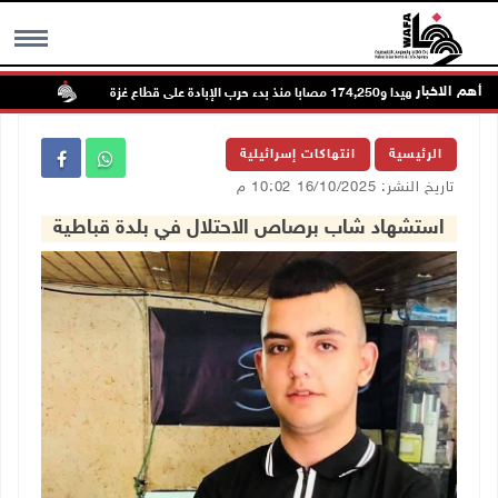
أهم الاخبار
73,386 شهيدا و174,250 مصابا منذ بدء حرب الإبادة على قطاع غزة
مستعمرون
MENU
الرئيسية
انتهاكات إسرائيلية
تاريخ النشر: 16/10/2025 10:02 م
استشهاد شاب برصاص الاحتلال في بلدة قباطية