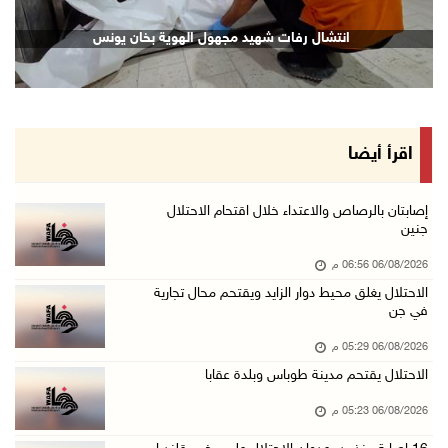
16 إصابة منذ بدء عدوان الاحتلال على مخيم قلند ...
انتشال رفات شهيد مجهول الهوية بخان يونس
06/آب/2026 04:26 م
إرهاب المستوطنين يضرب في خربة الطوبا
06/آب/2026 03:06 م
الخليلي تبحث مع النائب العام تعزيز الشراكة في ...
اقرأ أيضا
06/آب/2026 02:41 م
وزير العدل يبحث مع السفير التركي تعزيز التعاو ...
إصابتان بالرصاص والاعتداء خلال اقتحام الاحتلال
جنين
06/آب/2026 02:37 م
06/08/2026 06:56 م
سلطة النقد: ارتفاع نسبة الشمول المالي في فلسط ...
الاحتلال يغلق محيط دوار الزايد ويقتحم محال تجارية
06/آب/2026 02:31 م
في جن
"فتح": عدوان الاحتلال على مخيّم قلنديا لن ينا ...
06/08/2026 05:29 م
06/آب/2026 02:28 م
الاحتلال يقتحم مدينة طوباس وبلدة عقابا
وزراء خارجية 8 دول عربية وإسلامية يدينون الان ...
06/08/2026 05:23 م
06/آب/2026 02:17 م