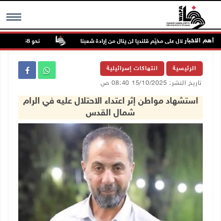
أهم الاخبار
عدوان الاحتلال على مخيّم قلنديا لن ينال من إرادة شعبنا
نحو 58 ألف إصابة بجدري الماء في قطاع غزة منذ بداية العام
MENU
الرئيسية
انتهاكات إسرائيلية
تاريخ النشر: 15/10/2025 08:40 ص
استشهاد مواطن إثر اعتداء الاحتلال عليه في الرام
شمال القدس