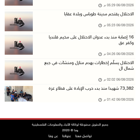
06/08/2026 05:29 م
افتتاح سوق الباذنجان البتيري السنوي في بتير غ ...
الاحتلال يقتحم مدينة طوباس وبلدة عقابا
06/آب/2026 01:50 م
06/08/2026 05:23 م
"إبداع المعلم" و"التربية" يطلقان دورة في التع ...
06/آب/2026 01:46 م
16 إصابة منذ بدء عدوان الاحتلال على مخيم قلنديا
وكفر عق
73,382 شهيدا منذ بدء حرب الإبادة على قطاع غزة
06/08/2026 04:26 م
06/آب/2026 01:42 م
الاحتلال يسلّم إخطارات بهدم منازل ومنشآت في جبع
سفارة فلسطين في عُمان تكرم الطلبة المتفوقين م ...
شمال ال
06/آب/2026 01:36 م
06/08/2026 02:02 م
الهلال الأحمر: 16 إصابة جراء عدوان الاحتلال ع ...
73,382 شهيدا منذ بدء حرب الإبادة على قطاع غزة
06/آب/2026 01:21 م
06/08/2026 01:42 م
الحسيني يبحث مع ممثلة الهند لدى دولة فلسطين ت ...
06/آب/2026 01:19 م
إنجاز فلسطين تطلق معرض "Eco-Expo 2026" تتويجا ...
جميع الحقوق محفوظة لوكالة الأنباء والمعلومات الفلسطينية
وفا © 2020
06/آب/2026 01:18 م
تواصل معنا
عنواننا
عن وفا