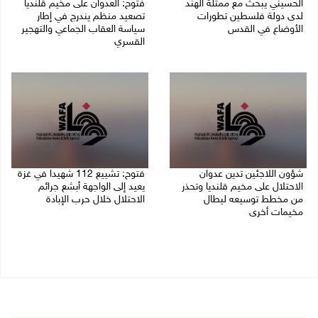
الحسيني يبحث مع ممثلة الهند
فتوح: العدوان على مخيم قلنديا
لدى دولة فلسطين تطورات
تصعيد منظم يندرج في إطار
الأوضاع في القدس
سياسة العقاب الجماعي والتهجير
القسري
06/08/2026 01:19 م
06/08/2026 11:45 ص
شؤون اللاجئين تدين عدوان
فتوح: تشييع 112 شهيدا في غزة
الاحتلال على مخيم قلنديا وتحذر
يعيد إلى الواجهة أبشع جرائم
من مخطط توسيعه ليطال
الاحتلال خلال حرب الإبادة
مخيمات أخرى
04/08/2026 05:56 م
06/08/2026 09:36 ص