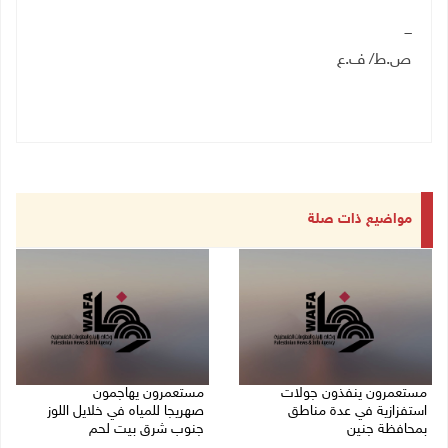
ـــ
ص.ط/ ف.ع
مواضيع ذات صلة
مستعمرون ينفذون جولات
مستعمرون يهاجمون
استفزازية في عدة مناطق
صهريجا للمياه في خلايل اللوز
بمحافظة جنين
جنوب شرق بيت لحم