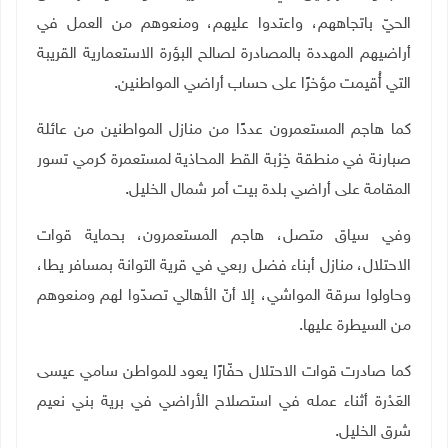
الحيّ باتجاههم، واعتدوا عليهم، ومنعوهم من العمل في
أراضيهم المهددة بالمصادرة لصالح البؤرة الاستعمارية القريبة
التي أُقيمت مؤخرًا على حساب أراضي المواطنين
.
كما هاجم المستعمرون عددًا من منازل المواطنين من عائلة
صبارنة في منطقة خِرْبة القط المحاذية لمستعمرة كرمي تسور
المقامة على أراضي بلدة بيت أمر شمال الخليل
.
وفي سياق متصل، هاجم المستعمرون، بحماية قوات
الاحتلال، منازل أبناء فضل ربعي في قرية التوانة بمسافر يطا،
وحاولوا سرقة المواشي، إلا أنّ الأهالي تصدّوا لهم ومنعوهم
من السيطرة عليها
.
كما صادرت قوات الاحتلال حفّارًا يعود للمواطن سامي عيسى
العَدْرة أثناء عمله في استصلاح الأراضي في برية بني نعيم
شرق الخليل
.