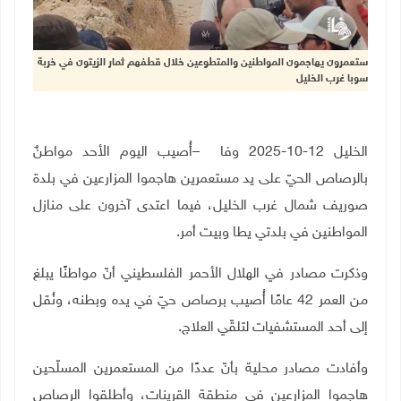
ستعمرون يهاجمون المواطنين والمتطوعين خلال قطفهم ثمار الزيتون في خربة
سوبا غرب الخليل
الخليل 12-10-2025 وفا
–
أُصيب اليوم الأحد مواطنٌ
بالرصاص الحيّ على يد مستعمرين هاجموا المزارعين في بلدة
صوريف شمال غرب الخليل، فيما اعتدى آخرون على منازل
المواطنين في بلدتي يطا وبيت أمر
.
وذكرت مصادر في الهلال الأحمر الفلسطيني أنّ مواطنًا يبلغ
من العمر 42 عامًا أُصيب برصاص حيّ في يده وبطنه، ونُقل
إلى أحد المستشفيات لتلقّي العلاج
.
وأفادت مصادر محلية بأنّ عددًا من المستعمرين المسلّحين
هاجموا المزارعين في منطقة القرينات، وأطلقوا الرصاص