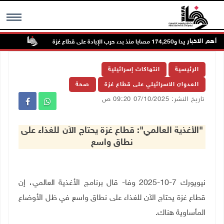
أهم الاخبار
73,386 شهيدا و174,250 مصابا منذ بدء حرب الإبادة على قطاع غزة
مستعمرو
MENU
الرئيسية
انتهاكات إسرائيلية
العدوان الاسرائيلي على قطاع غزة
صحة
تاريخ النشر: 07/10/2025 09:20 ص
"الأغذية العالمي": قطاع غزة يحتاج الآن للغذاء على
نطاق واسع
نيويورك 7-10-2025 وفا- قال برنامج الأغذية العالمي، إن
قطاع غزة يحتاج الآن للغذاء على نطاق واسع في ظل الأوضاع
المأساوية هناك
.