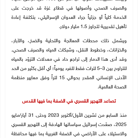
والصرف الصحي وأصولها في قطاع غزة قد خرجت على
الخدمة كلياً أو جزئياً جراء العدوان الإسرائيلي، بتكلفة إعادة
تأهيل تقديرية تتجاوز 1.5 مليار دولار.
ويشمل ذلك محطات المعالجة والتحلية والضخ، والآبار،
والخزانات، وخطوط النقل، وشبكات المياه والصرف الصحي.
وقد أدى هذا الدمار إلى تراجع حاد في معدلات التزوّد بالمياه
لتتراوح بين 3–5 لترات فقط للفرد يومياً؛ أي أقل بكثير من الحد
الأدنى الإنساني المقدر بحوالي 15 لتراً وفق معايير منظمة
الصحة العالمية
.
تصاعد التهجير القسري في الضفة بما فيها القدس
منذ السابع من تشرين الأول/أكتوبر 2023 وحتى 31 أيار/مايو
2025، صعّدت إسرائيل سياساتها الهادفة إلى التهجير القسري
والاستيلاء على الأراضي في الضفة الغربية بما فيها محافظة