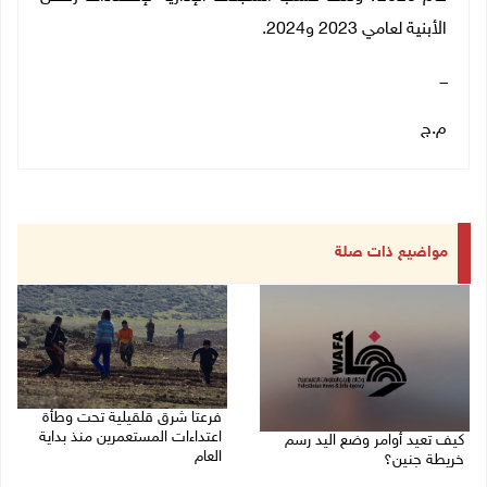
الأبنية لعامي 2023 و2024.
ـــ
م.ج
مواضيع ذات صلة
فرعتا شرق قلقيلية تحت وطأة
اعتداءات المستعمرين منذ بداية
كيف تعيد أوامر وضع اليد رسم
العام
خريطة جنين؟