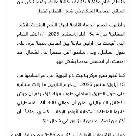
مناطق خيام مكتظة بكثافة سكانية عالية، وفيما تبقّى من
المباني الصالحة للسكن في شمال القطاع فقط.
وأظهرت الصور الجوية التابعة لمركز الأمم المتحدة للأقمار
الصناعية بين 4 و15 أيلول/سبتمبر 2025، أن آلاف الخيام
التي أُقيمت في أراضٍ فارغة بين أنقاض مدينة غزة، على
طول الساحل، وفي مناطق أقل تحضّراً في الشمال، قد
اختفت، أو انخفض عددها بشكل كبير.
كما تُظهر صور مركز بلانيت لابز الجوية التي تم التقاطها في
15 أيلول/سبتمبر 2025، أن خيام النازحين ما زالت منتشرة
على طول الطريق الساحلي جنوب ميناء غزة، رغم أن جيش
الاحتلال الإسرائيلي أعلن أن حوالي 400 ألف فلسطيني
غادروا المنطقة استجابةً لأوامر الإخلاء القسري، ويُقدَّر أن
أكثر من نصف مليون لا يزالون في شمال غزة.
وبينت التقييمات الأولية أن أكثر من 85% من مرافق المياه