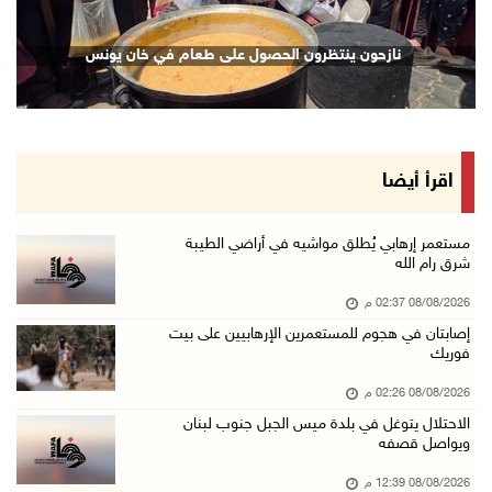
42 الف مسافر تنقلوا عبر معبر الكرامة الأسبوع ...
نازحون ينتظرون الحصول على طعام في خان يونس
08/آب/2026 11:44 ص
الاحتلال يواصل تجريف أراضٍ في سنجل شمال رام ...
08/آب/2026 11:35 ص
منتخبنا الوطني للتايكواندو يستهل مشاركته في ب ...
اقرأ أيضا
08/آب/2026 11:06 ص
"فانا": الثقافة البحرينية تـصون الهوية الوطني ...
مستعمر إرهابي يُطلق مواشيه في أراضي الطيبة
شرق رام الله
08/آب/2026 11:04 ص
08/08/2026 02:37 م
73,384 شهيدا و174,242 مصابا منذ بدء حرب الإبا ...
إصابتان في هجوم للمستعمرين الإرهابيين على بيت
08/آب/2026 10:50 ص
فوريك
مستعمرون إرهابيون يهاجمون منزلا ويقتحمون مناط ...
08/08/2026 02:26 م
08/آب/2026 10:22 ص
الاحتلال يتوغل في بلدة ميس الجبل جنوب لبنان
ويواصل قصفه
قوات الاحتلال تجري تحقيقات ميدانية مع عشرات ا ...
08/آب/2026 10:18 ص
08/08/2026 12:39 م