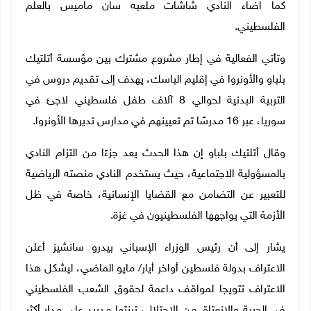
كما اضاء النادي شاشات ملعبه سان ماميس بالعلم
الفلسطيني.
وتأتي الفعالية في إطار مشروع مشترك بين مؤسسة أتلتيك
بلباو والأونروا في إقليم الباسك، يهدف إلى تقديم دروس في
التربية البدنية لحوالي 8 آلاف طفل فلسطيني لاجئ في
سوريا، عبر 16 مدرسًا تم تعيينهم في مدارس تديرها الأونروا.
وقال أتلتيك بلباو إن هذا الحدث يعد جزءًا من التزام النادي
بالمسؤولية الاجتماعية، حيث يستخدم النادي منصته الرياضية
للتعبير عن التضامن مع القضايا الإنسانية، خاصة في ظل
الأزمة التي يواجهها الفلسطينيون في غزة.
يشار إلى أن رئيس الوزراء الإسباني بيدرو سانشيز أعلن
الاعتراف بدولة فلسطين أواخر أيار/ مايو الماضي، ليشكل هذا
الاعتراف تتويجا لمواقف داعمة لحقوق الشعب الفلسطيني
في الحرية والانعتاق من الاحتلال، تبنتها مدريد على مدار أكثر