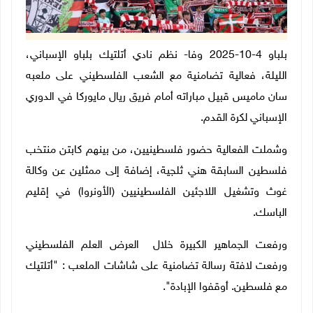
بلباو 4-10-2025 وفا- نظم نادي أتلتيك بلباو الإسباني،
الليلة، فعالية تضامنية مع الشعب الفلسطيني على ملعبه
سان ماميس قبيل مباراته أمام فريق ريال مايوركا في الدوري
الإسباني لكرة القدم.
وشملت الفعالية حضور فلسطينيين، من بينهم كابتن منتخب
فلسطين السابقة هني ثلجية، إضافة إلى ممثلين عن وكالة
غوث وتشغيل اللاجئين الفلسطينيين (الأونروا) في إقليم
الباسك.
ورفعت الجماهير الكبيرة خلال العرض العلم الفلسطيني
ورفعت لافتة رسالة تضامنية على شاشات الملعب : "أتلتيك
مع فلسطين. أوقفوا الإبادة".