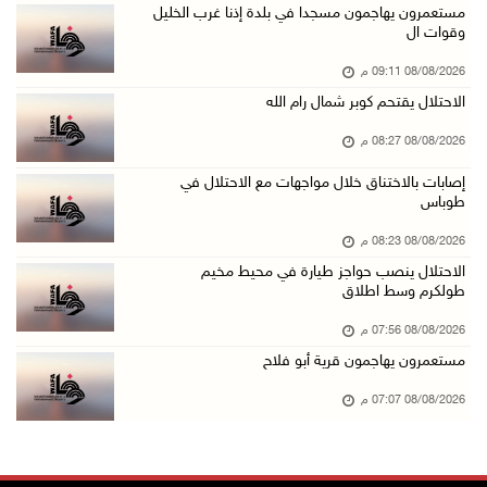
أطفال مبتورو الأطراف يتحدّون الألم بكرة القدم ...
مستعمرون يهاجمون مسجدا في بلدة إذنا غرب الخليل
وقوات ال
08/آب/2026 04:42 م
08/08/2026 09:11 م
جلسة لمجلس الأمن بشأن الضفة الغربية الثلاثاء ...
الاحتلال يقتحم كوبر شمال رام الله
08/آب/2026 04:03 م
08/08/2026 08:27 م
50 طفلا وطفلة من القدس يستعدون للمغادرة إلى ا ...
08/آب/2026 03:51 م
إصابات بالاختناق خلال مواجهات مع الاحتلال في
طوباس
مستعمر إرهابي يُطلق مواشيه في أراضي الطيبة شر ...
08/08/2026 08:23 م
08/آب/2026 02:37 م
الاحتلال ينصب حواجز طيارة في محيط مخيم
إصابتان في هجوم للمستعمرين الإرهابيين على بيت ...
طولكرم وسط اطلاق
08/آب/2026 02:26 م
08/08/2026 07:56 م
الرئيس يستقبل مجلس بلدية بيت لحم ويؤكد النهوض ...
مستعمرون يهاجمون قرية أبو فلاح
08/آب/2026 02:11 م
08/08/2026 07:07 م
عبوات المعلبات الفارغة لزراعة الأشتال في غزة
08/آب/2026 12:53 م