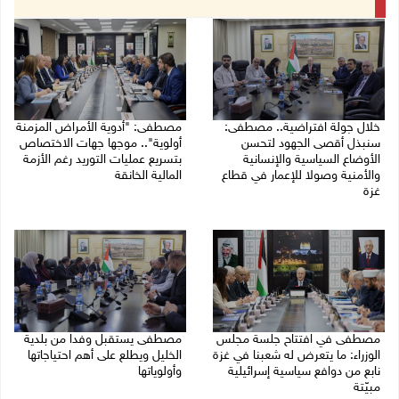
خلال جولة افتراضية.. مصطفى:
مصطفى: "أدوية الأمراض المزمنة
سنبذل أقصى الجهود لتحسن
أولوية".. موجها جهات الاختصاص
الأوضاع السياسية والإنسانية
بتسريع عمليات التوريد رغم الأزمة
والأمنية وصولا للإعمار في قطاع
المالية الخانقة
غزة
04/08/2026 03:16 م
05/08/2026 03:30 م
مصطفى في افتتاح جلسة مجلس
مصطفى يستقبل وفدا من بلدية
الوزراء: ما يتعرض له شعبنا في غزة
الخليل ويطلع على أهم احتياجاتها
نابع من دوافع سياسية إسرائيلية
وأولوياتها
مبيّتة