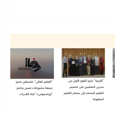
"التربية" تخرج الفوج الأول من
"التعليم العالي": فلسطين تتميز
مدربي المعلمين على تصميم
بسبعة مشروعات ضمن برنامج
التعليم المستند إلى مصادر التعليم
"إيراسموس+" لبناء القدرات
المفتوحة
05/08/2026 04:47 م
05/08/2026 06:44 م