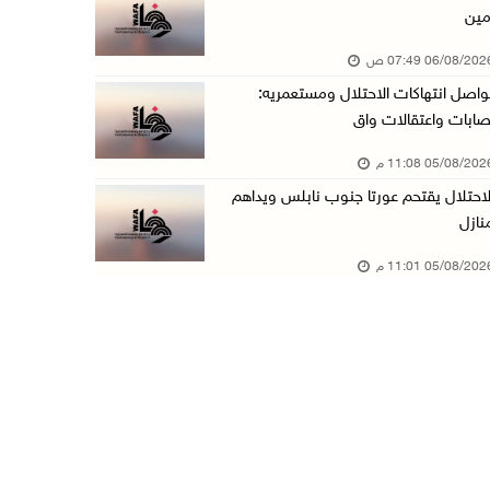
مين
الرئيس يقلد عائلة القائد الوطني الراحل أحمد ع ...
06/08/20 07:49 ص
05/آب/2026 08:05 م
واصل انتهاكات الاحتلال ومستعمريه:
باسم الرئيس: وزير الداخلية يمنح العميد جيسون ...
صابات واعتقالات واق
05/آب/2026 07:50 م
05/08/20 11:08 م
الاحتلال يقتحم كفر مالك ودير جرير ومستعمرون ي ...
لاحتلال يقتحم عورتا جنوب نابلس ويداهم
05/آب/2026 07:17 م
نازل
"التربية" تخرج الفوج الأول من مدربي المعلمين ...
05/08/20 11:01 م
05/آب/2026 06:44 م
عبد السلام السيد يفوز بترشيح الديمقراطيين لمج ...
05/آب/2026 06:43 م
الهلال الأحمر: 8 إصابات إثر اعتداء الاحتلال ...
05/آب/2026 06:13 م
مخطط استعماري جديد في "جيلو" يهدد بعزل القدس ...