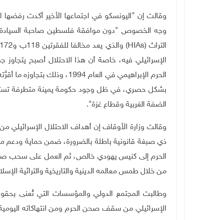
وقالت إن "اليونسكو في اجتماعها الأخير أكدت رفضها 
وجه الخصوص "دون موافقة فلسطين صاحبة السيادة على 
التراث
(HIAs)
الإسرائيلي فيه، خاصة أن هذا الاحتلال أصبح يتجاوز ج
الحرم الإبراهيمي في العام 1994،
بشكل حصري، في ظل وجود حكومة يمينة متطرفة تستغل حا
الضفة الغربية وقطاع غزة".
وقالت وزارة الأوقاف إن أهداف الاحتلال الإسرائيلي من خ
ذي صبغة قانونية باطلة بالضرورة، ضمن حماية ودعم م
الحرم إلى كنيس يهودي خالص، ثم العمل على سحب صلاحيات
من خلال طمس معالمه الدينية والتاريخية والتراثية الإسلا
وطالبت المجتمع الدولي والمؤسسات التي تُعنى بحقوق ا
الإسرائيلي من سقف صحن الحرم ومن انتهاكاته اليومي