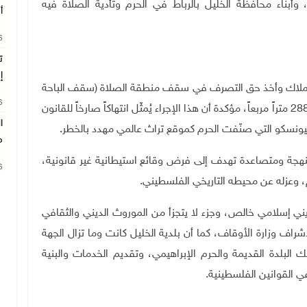
 وأبناء محافظة الخليل بالرباط في الحرم وتأدية الصلاة فيه
أ
26
ت
إ
 استملاك وأخذ حق التصرف في سقف منطقة الصلاة (سقف الباحة
26
الداخلية) في الحرم الإبراهيمي الشريف، بمساحة تُقدّر بـ 288 متراً مربعاً، مؤكدة أن هذا الإجراء يُمثّل انتهاكاً صارخاً للقانون
ا
ليونسكو التي صنّفت الحرم كموقع تراث عالمي مهدد بالخطر
.
م
هجة ومتصاعدة تهدف إلى فرض وقائع استيطانية غير قانونية،
26
م، وعزله عن محيطه التاريخي الفلسطيني
.
يني إسلامي خالص، وجزء لا يتجزأ من الموروث الديني والثقافي
 وزارة الأوقاف، كما أن بلدية الخليل كانت وما تزال الجهة
ذلك البلدة القديمة والحرم الإبراهيمي، وتقديم الخدمات والبنية
 القوانين الفلسطينية.