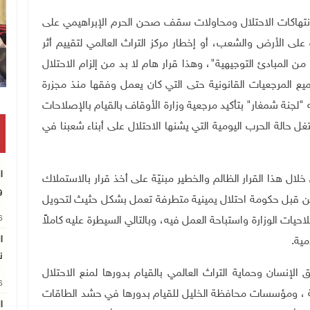
انتهاكات الاحتلال ومحاولات سقف صحن الحرم الإبراهيمي على
الأرض والشعب، أو إخطار مركز التراث العالمي لتقييم أثر
والذي يعد مخالفا للفقرتين 118ب و172 من المبادئ التوجيهية"، وهذا قرار هام لا بد من إلزام الاحتلال
ميع المرجعيات القانونية حتى التي كان يعمل وفقها منذ مجزرة
 وذلك بتجاوزه ما أقرَّته "لجنة شمغار" بتأكيد مرجعية وزارة الأوقاف بالقيام بالإصلاحات
لة الحرب اليومية التي يشنها الاحتلال على أبناء شعبنا في
ا
لال هذا القرار الظالم والخطير مبنيّة على أخذ قرار بالاستملاك
و
ن قبل حكومة احتلال يمينية متطرفة تعمل بشكل حثيث لتحويل
26
 الوزارة واستباحة العمل فيه، وبالتالي السيطرة عليه كاملاً
مية
.
ن
لإنسان وحماية التراث العالمي بالقيام بدورها لمنع الاحتلال
26
ة ، ومؤسسات محافظة الخليل للقيام بدورها في حشد الطاقات
ا