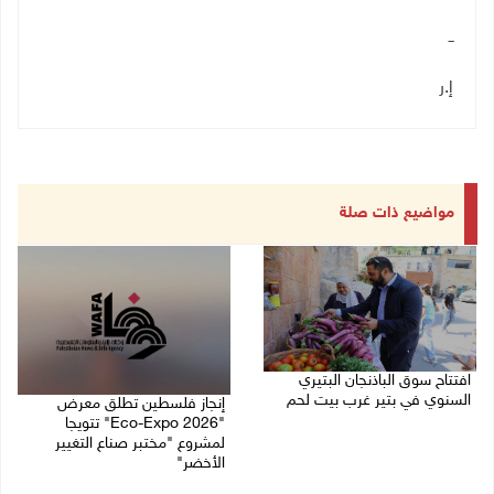
ــ
إ.ر
مواضيع ذات صلة
افتتاح سوق الباذنجان البتيري
السنوي في بتير غرب بيت لحم
إنجاز فلسطين تطلق معرض
"Eco-Expo 2026" تتويجا
06/08/2026 01:50 م
لمشروع "مختبر صناع التغيير
الأخضر"