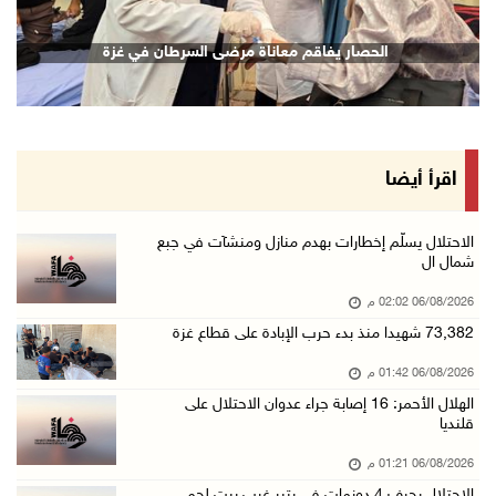
"لجنة الانتخابات" وبرنامج الأمم المتحدة الإنم ...
الحصار يفاقم معاناة مرضى السرطان في غزة
06/آب/2026 12:36 م
"التعاون الإسلامي" تدين عدوان الاحتلال على مخ ...
06/آب/2026 12:31 م
الحصار يعيد صناعة الفخار إلى الواجهة في غزة
اقرأ أيضا
06/آب/2026 12:25 م
الاحتلال يواصل تجريف الأراضي في زبوبا وعربونة ...
الاحتلال يسلّم إخطارات بهدم منازل ومنشآت في جبع
شمال ال
06/آب/2026 12:17 م
06/08/2026 02:02 م
محافظة القدس: العدوان على مخيم قلنديا يستهدف ...
73,382 شهيدا منذ بدء حرب الإبادة على قطاع غزة
06/آب/2026 12:16 م
06/08/2026 01:42 م
الاحتلال يعتقل 3 مواطنين من أريحا
الهلال الأحمر: 16 إصابة جراء عدوان الاحتلال على
06/آب/2026 12:15 م
قلنديا
الرئاسة تدين وتحذر الاحتلال من استمرار حربه ا ...
06/08/2026 01:21 م
06/آب/2026 11:53 ص
الاحتلال يجرف 4 دونمات في بتير غرب بيت لحم