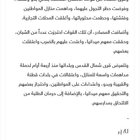
وفرضت حظر التجول عليهما، وداهمت منازل المواطنين
وفتشتها، وحطمت محتوياتها، وأغلقت المحلات التجارية.
وأضافت المصادر، أن تلك القوات احتجزت عدداً من الشبان،
وحققت معهم ميدانيا، واعتدت عليهم بالضرب واعتقلت
بعضهم.
وتتعرض قرى شمال القدس وبلداتها منذ أربعة أيام لحملة
مداهمات واسعة للمنازل، واعتقالات في بلدات قطنة
والقبيبة وبدو، واعتداءات على المواطنين، واحتجاز بعضهم
والتحقيق معهم ميدانيا، بالإضافة إلى حرمان الطلبة من
الالتحاق بمدارسهم.
ــ
أ.أ/ إ.ر