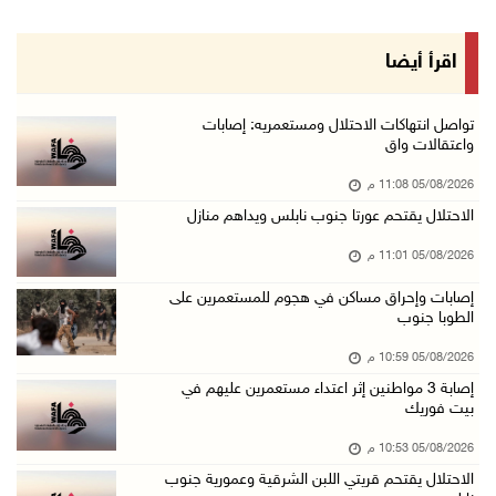
05/آب/2026 08:13 م
الرئيس يقلد عائلة القائد الوطني الراحل أحمد ع ...
اقرأ أيضا
05/آب/2026 08:05 م
باسم الرئيس: وزير الداخلية يمنح العميد جيسون ...
تواصل انتهاكات الاحتلال ومستعمريه: إصابات
واعتقالات واق
05/آب/2026 07:50 م
05/08/2026 11:08 م
الاحتلال يقتحم كفر مالك ودير جرير ومستعمرون ي ...
الاحتلال يقتحم عورتا جنوب نابلس ويداهم منازل
05/آب/2026 07:17 م
05/08/2026 11:01 م
"التربية" تخرج الفوج الأول من مدربي المعلمين ...
05/آب/2026 06:44 م
إصابات وإحراق مساكن في هجوم للمستعمرين على
الطوبا جنوب
عبد السلام السيد يفوز بترشيح الديمقراطيين لمج ...
05/08/2026 10:59 م
05/آب/2026 06:43 م
إصابة 3 مواطنين إثر اعتداء مستعمرين عليهم في
الهلال الأحمر: 8 إصابات إثر اعتداء الاحتلال ...
بيت فوريك
05/آب/2026 06:13 م
05/08/2026 10:53 م
مخطط استعماري جديد في "جيلو" يهدد بعزل القدس ...
الاحتلال يقتحم قريتي اللبن الشرقية وعمورية جنوب