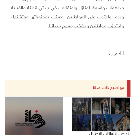
مداهمات واسعة للمنازل واعتقالات في بلدتي قطنة والقبيبة
وبدو، واعتدت على المواطنين، وعبثت بمحتوياتها وفتشتها،
واحتجزت مواطنين وحققت معهم ميدانيا.
ـــ
أ.أ/ م.ب
مواضيع ذات صلة
تواصل انتهاكات الاحتلال