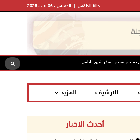
حالة الطقس
الخميس ، 06 آب ، 2026
حم مخيم عسكر شرق نابلس
نادي الأسير: الاحتلال يعتقل ويحقق ميدانياً مع أكثر من (0
د
الارشيف
المزيد
أحدث الاخبار