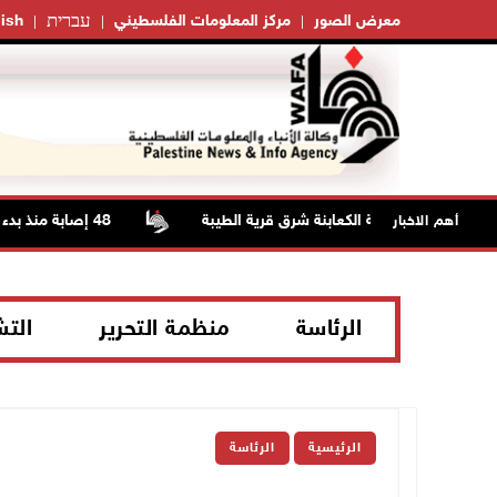
עברית
معرض الصور
مركز المعلومات الفلسطيني
ish
48 إصابة منذ بدء عدوان الاحتلال على مخيم قلنديا وكفر عقب شمال القدس
أهم الاخبار
الرئاسة
منظمة التحرير
الت
الرئيسية
الرئاسة