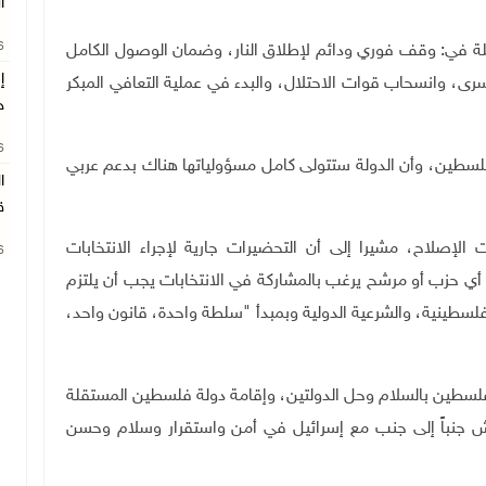
ا
26
مثلة في: وقف فوري ودائم لإطلاق النار، وضمان الوصول الكامل
إ
أسرى، وانسحاب قوات الاحتلال، والبدء في عملية التعافي المبكر
ج
26
 فلسطين، وأن الدولة ستتولى كامل مسؤولياتها هناك بدعم عربي
ا
ق
الإصلاح، مشيرا إلى أن التحضيرات جارية لإجراء الانتخابات
26
أن أي حزب أو مرشح يرغب بالمشاركة في الانتخابات يجب أن يلتزم
الفلسطينية، والشرعية الدولية وبمبدأ "سلطة واحدة، قانون واحد،
 فلسطين بالسلام وحل الدولتين، وإقامة دولة فلسطين المستقلة
شرقية، تعيش جنباً إلى جنب مع إسرائيل في أمن واستقرار وسلام وحسن