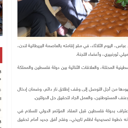
انتشال رفات شهيد مجهول ال
محمود عباس، اليوم الثلاثاء، في مقر إقامته بالعاصمة البريطانية لندن،
يلي ثورنبيري، وأعضاء اللجنة.
ينية المحتلة، والعلاقات الثنائية بين دولة فلسطين والمملكة
م
هودها من أجل التوصل إلى وقف إطلاق نار دائم، وضمان إدخال
26
عنف المستوطنين، والعمل الجاد لتحقيق حل الدولتين.
ا
26
 الاعتراف بدولة فلسطين قبل انعقاد المؤتمر الدولي للسلام في
ه خطوة تصحيحية لظلم تاريخي، وفتح أفق جديد أمام تحقيق