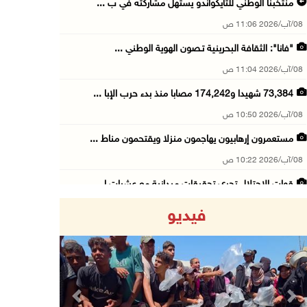
منتخبنا الوطني للتايكواندو يستهل مشاركته في ب ...
08/آب/2026 11:06 ص
"فانا": الثقافة البحرينية تـصون الهوية الوطني ...
08/آب/2026 11:04 ص
73,384 شهيدا و174,242 مصابا منذ بدء حرب الإبا ...
08/آب/2026 10:50 ص
مستعمرون إرهابيون يهاجمون منزلا ويقتحمون مناط ...
08/آب/2026 10:22 ص
قوات الاحتلال تجري تحقيقات ميدانية مع عشرات ا ...
08/آب/2026 10:18 ص
فيديو
تقرير: خطاب الكراهية والتحريض يتصاعد في أوساط ...
08/آب/2026 10:10 ص
الاحتلال ينصب حاجزا عسكريا في نعلين غرب رام ا ...
08/آب/2026 09:38 ص
Previous
Next