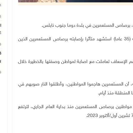
ع
26
.
ا
غ
وقالت وزارة الصحة إن الشاب ثمين خليل رضا دوابشة (35 عاما) استشهد متأثرا بإصابته برصاص المستعمرين الذين
26
ي
قم الإسعاف تعاملت مع اصابة لمواطن وصفتها بالخطيرة خلال
26
أن المستعمرين هاجموا المواطنين، وأطلقوا النار صوبهم في
المنطقة منذ أيام.
مواطنين برصاص المستعمرين منذ بداية العام الجاري، لترتفع