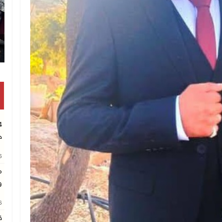
تكريم متفوقين ب
ح
26
م
و
26
ق