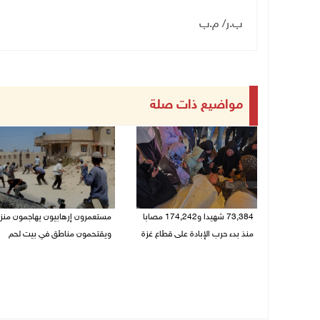
ب.ر/ م.ب
مواضيع ذات صلة
73,384 شهيدا و174,242 مصابا
مستعمرون إرهابيون يهاجمون منزل
منذ بدء حرب الإبادة على قطاع غزة
ويقتحمون مناطق في بيت لحم
08/08/2026 10:50 ص
08/08/2026 10:22 ص