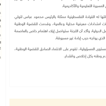
و
مسيرة التعليمية والأكاديمية
.
26
لتها له القيادة الفلسطينية ممثلة بالرئيس محمود عباس لتولي
ق
ذات امتدادات معرفية محلية وعالمية، وقدمت للقضية الوطنية
ع
ل الدولية. وأكد أن اللجنة ستواصل إيلاء اهتمام خاص بالعاصمة
26
الذي يواجه حرب إبادة غير مسبوقة
.
ا
غ
توى المسؤولية، تقوم على الانتماء الصادق للقضية الوطنية،
م وطنه بكل إخلاص واقتدار
.
26