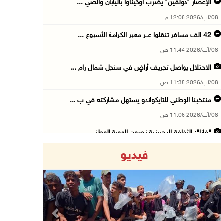
الإعصار "دولفين" يضرب أوكيناوا باليابان والصي ...
08/آب/2026 12:08 م
42 الف مسافر تنقلوا عبر معبر الكرامة الأسبوع ...
08/آب/2026 11:44 ص
الاحتلال يواصل تجريف أراضٍ في سنجل شمال رام ...
08/آب/2026 11:35 ص
منتخبنا الوطني للتايكواندو يستهل مشاركته في ب ...
08/آب/2026 11:06 ص
"فانا": الثقافة البحرينية تـصون الهوية الوطني ...
08/آب/2026 11:04 ص
فيديو
73,384 شهيدا و174,242 مصابا منذ بدء حرب الإبا ...
08/آب/2026 10:50 ص
مستعمرون إرهابيون يهاجمون منزلا ويقتحمون مناط ...
08/آب/2026 10:22 ص
Previous
Next