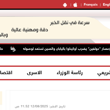
Français
Engl
"دولفين" يضرب أوكيناوا باليابان والصين تستعد لوصوله
حالة الط
شريعي
رئاسة الوزراء
الاسرى
اقتصا
تاريخ النشر: 12/08/2025 11:52 ص