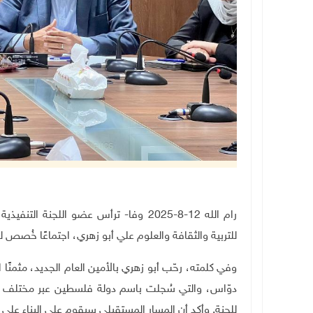
رام الله 12-8-2025 وفا- ترأس عضو اللجن
للتربية والثقافة والعلوم علي أبو زهري، اجتماعًا خُصص 
وفي كلمته، رحّب أبو زهري بالأمين العام الجديد، مثمنًا ا
دوّاس، والتي سُجلت باسم دولة فلسطين عبر مختلف المن
للجنة. وأكد أن المسار المستقبلي سيقوم على البناء على م