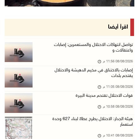
إصابات بالاختناق خلال مواجهات مع الاحتلال في ...
08/آب/2026 08:23 م
الاحتلال ينصب حواجز طيارة في محيط مخيم طولكرم ...
اقرأ أيضا
08/آب/2026 07:56 م
مستعمرون يهاجمون قرية أبو فلاح
تواصل انتهاكات الاحتلال والمستعمرين: إصابات
واعتقالات و
08/آب/2026 07:07 م
08/08/2026 11:56 م
مستعمرون يقتحمون بلدة بيت عور التحتا وقرية جل ...
إصابات بالاختناق في مخيم الدهيشة والاحتلال
08/آب/2026 06:39 م
يقتحم بلدات
فلسطين تدين الهجوم على ناقلة إماراتية في مضيق ...
08/08/2026 11:05 م
08/آب/2026 06:25 م
قوات الاحتلال تقتحم مدينة البيرة
شعراء غزة يوثقون النزوح والفقد بقصائد من الخي ...
08/08/2026 10:58 م
08/آب/2026 06:23 م
هيئة الجدار: الاحتلال يطرح عطاءً لبناء 627 وحدة
الجامعة العربية الأمريكية تختتم فعاليات تخريج ...
استعمار
08/آب/2026 06:20 م
08/08/2026 10:41 م