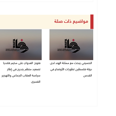
مواضيع ذات صلة
الحسيني يبحث مع ممثلة الهند لدى
فتوح: العدوان على مخيم قلنديا
دولة فلسطين تطورات الأوضاع في
تصعيد منظم يندرج في إطار
القدس
سياسة العقاب الجماعي والتهجير
القسري
06/08/2026 01:19 م
06/08/2026 11:45 ص