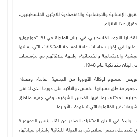
حقوق الإنسانية والاجتماعية والاقتصادية للاجئين الفلسطينيين،
حقيق هذا الالتزام
.
واعتبر أبو هولي أن ما ورد في الرؤية اللبنانية الموحدة لقضايا اللجوء الفلسطيني في لبنان المنجزة في 20 تموز/يوليو
 عليها في إقرار سياسات عامة لمعالجة المشكلات التي يعانيها
يشية والاجتماعية والخدماتية، ولجهة علاقاتهم مع مؤسسات
.
ويض الممنوح لوكالة الأونروا من الجمعية العامة، وضمان
 جميع مناطق عملياتها الخمس، والتأكيد على دورها الذي لا غنى
طينية المحتلة، بما فيها القدس الشرقية، وفي جميع مناطق
تشريعات غير القانونية التي تستهدف الأونروا
.
الواردة في البيان المشترك الصادر عن لقاء رئيس الجمهورية
 شدد على حصر السلاح في يد الدولة اللبنانية واحترام سيادتها،