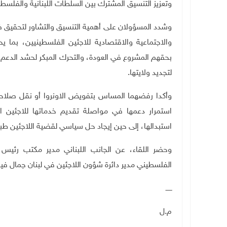
وتعزيز التنسيق المشترك بين السلطات اللبنانية والفلسط
وشدد المسؤولان على أهمية التنسيق والتشاور لتحقيق ضم
والاجتماعية والاقتصادية للاجئين الفلسطينيين، بما
بحقهم المشروع في العودة، والتحرك المبكر لحشد الدعم الم
لتجديد ولايتها
.
وأكدا رفضهما المساس بتفويض الاونروا أو نقل صلاحيا
استمرار دعمها في مواصلة تقديم خدماتها للاجئين الف
استبدالها، إلى حين إيجاد حل سياسي لقضية اللاجئين طبقا لم
وحضر اللقاء، عن الجانب اللبناني مدير مكتب رئيس ل
الفلسطيني مدير دائرة شؤون اللاجئين في لبنان جمال في
ــــــ
م.ل