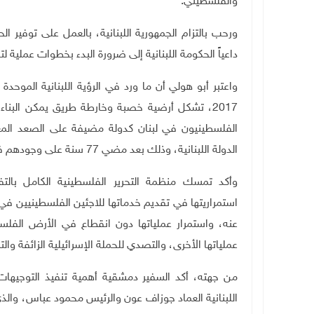
والفلسطيني
.
ورحب بالتزام الجمهورية اللبنانية، بالعمل على توفير ال
داعياً الحكومة اللبنانية إلى ضرورة البدء بخطوات عملية لت
2017، تشكل أرضية خصبة وخارطة طريق يمكن البناء
الفلسطينيون في لبنان كدولة مضيفة على الصعد المع
الدولة اللبنانية، وذلك بعد مضي 77 سنة على وجودهم في لبنان منذ نكبة عام 1948
وأكد تمسك منظمة التحرير الفلسطينية الكامل بالتف
استمراريتها في تقديم خدماتها للاجئين الفلسطينيين في
عنه، واستمرار عملياتها دون انقطاع في الأرض الفلس
عملياتها الأخرى، والتصدي للحملة الإسرائيلية الزائفة وال
من جهته، أكد السفير دمشقية أهمية تنفيذ التوجيهات 
اللبنانية العماد جوزاف عون والرئيس محمود عباس، والذي