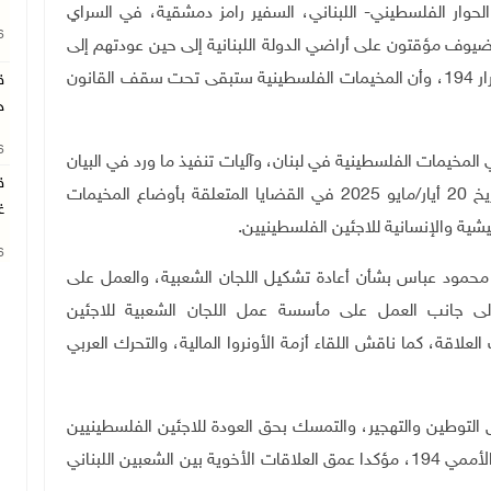
الحوار الفلسطيني- اللبناني، السفير رامز دمشقية، في السراي
26
ضيوف مؤقتون على أراضي الدولة اللبنانية إلى حين عودتهم إلى
ديارهم التي شُردوا منها عام 1948 طبقا لما ورد في القرار 194، وأن المخيمات الفلسطينية ستبقى تحت سقف القانون
ق
ج
26
لمخيمات الفلسطينية في لبنان، وآليات تنفيذ ما ورد في البيان
ق
المشترك الصادر عن الرئيسين الفلسطيني واللبناني بتاريخ 20 أيار/مايو 2025 في القضايا المتعلقة بأوضاع المخيمات
غ
ية والإنسانية للاجئين الفلسطينيين.
26
 محمود عباس بشأن أعادة تشكيل اللجان الشعبية، والعمل على
ا، إلى جانب العمل على مأسسة عمل اللجان الشعبية للاجئين
العلاقة، كما ناقش اللقاء أزمة الأونروا المالية، والتحرك العربي
 التوطين والتهجير، والتمسك بحق العودة للاجئين الفلسطينيين
إلى ديارهم التي هُجّروا منها، في عام 1948 وفق القرار الأممي 194، مؤكدا عمق العلاقات الأخوية بين الشعبين اللبناني