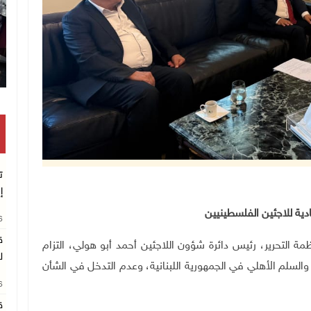
تكريم م
ت
إ
دية للاجئين الفلسطينيين
26
ق
فيذية لمنظمة التحرير، رئيس دائرة شؤون اللاجئين أحمد أبو هولي، التزام
ل
ر والسلم الأهلي في الجمهورية اللبنانية، وعدم التدخل في الشأن
26
ق