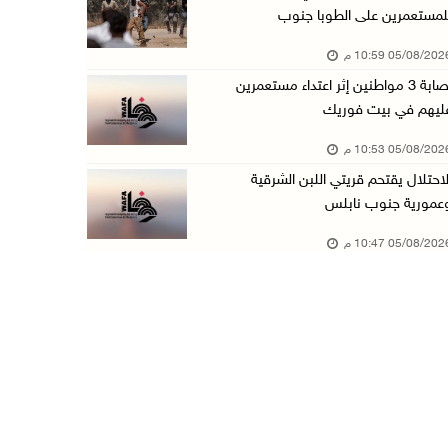
لمستعمرين على الطوبا جنوب
عبد السلام السيد يفوز بترشيح الديمقراطيين لمج ...
05/08/20 10:59 م
05/آب/2026 06:43 م
إصابة 3 مواطنين إثر اعتداء مستعمرين
الهلال الأحمر: 8 إصابات إثر اعتداء الاحتلال ...
ليهم في بيت فوريك
05/آب/2026 06:13 م
05/08/20 10:53 م
مخطط استعماري جديد في "جيلو" يهدد بعزل القدس ...
لاحتلال يقتحم قريتي اللبن الشرقية
05/آب/2026 06:10 م
عمورية جنوب نابلس
الاحتلال ينصب حاجزًا عسكريًا على مدخل بلدة دي ...
05/08/20 10:47 م
05/آب/2026 06:04 م
البيرة: الاحتلال يستولي على ثلاثة منازل في حي ...
05/آب/2026 05:59 م
سلطة النقد تستضيف برنامجا تدريبيا متخصصا في ا ...
05/آب/2026 05:10 م
حمدان يطّلع على الوضع الثقافي في طولكرم ويطلق ...