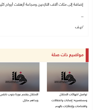
إضافة إلى مئات آلاف النازحين ومجاعة أزهقت أرواح كثي
ــــ
/
ع.ف
مواضيع ذات صلة
تواصل انتهاكات الاحتلال
الاحتلال يقتحم عورتا جنوب نابلس
ومستعمريه: إصابات واعتقالات
ويداهم منازل
واقتحامات وإخطارات بالهدم
05/08/2026 11:01 م