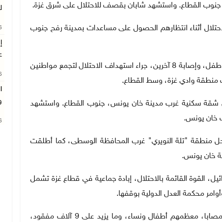
 جنوب القطاع. واستشهد شابان بقصف للاحتلال على شرق غزة.
ل
ال أثناء انتظارهم الحصول على مساعدات بمدينة رفح جنوب
26
ع
كما أفاد مستشفى العودة، باستشهاد 6 مواطنين بينهم طفل، وإصابة 8 آخرين، جراء استهداف الاحتلال لتجمع مواطنين
26
 منطقة وادي غزة، وسط القطاع.
ا
و
شقة سكنية غرب مدينة خان يونس، جنوب القطاع. واستشهد
ب خان يونس.
26
ساحل منطقة "تلة النويري" غرب المحافظة الوسطى، كما أطلقت
ة خان يونس.
رتكب إسرائيل، القوة القائمة بالاحتلال، إبادة جماعية في قطاع غزة تشمل
وأوامر محكمة العدل الدولية بوقفها
.
وخلفت الإبادة 61 ألفا و369 شهيدا و152 ألفا و850 مصابا، معظمهم أطفال ونساء، وما يزيد على 9 آلاف مفقود،