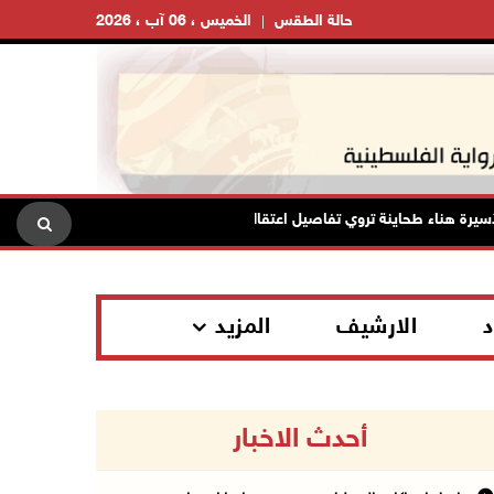
حالة الطقس
الخميس ، 06 آب ، 2026
هناء طحاينة تروي تفاصيل اعتقالها: حُرمت من وداع أطفالها وتعرضت للإهانة
د
الارشيف
المزيد
أحدث الاخبار