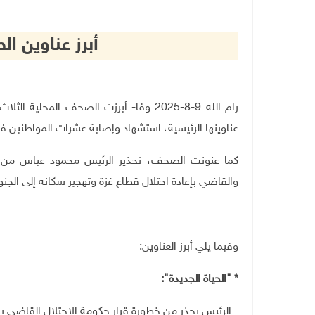
أبرز عناوين 
رام الله 9-8-2025 وفا- أبرزت الصحف المح
عناوينها الرئيسية، استشهاد وإصابة عشرات المواطنين في ع
كما عنونت الصحف، تحذير الرئيس محمود عباس من خطو
والقاضي بإعادة احتلال قطاع غزة وتهجير سكانه إلى الجن
وفيما يلي أبرز العناوين
:
* "الحياة الجديدة":
- الرئيس يحذر من خطورة قرار حكومة الاحتلال القاضي بإ