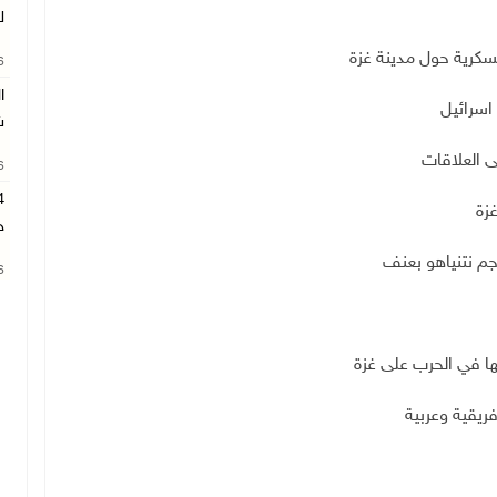
ل
26
ا
اسرائيل
ش
ى العلاقات
26
زة
ح
جم نتنياهو بعنف
26
ها في الحرب على غزة
ريقية وعربية