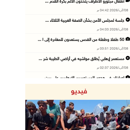
أطفال مبتورو الأطراف يتحدّون الألم بكرة القدم ...
08/آب/2026 04:42 م
جلسة لمجلس الأمن بشأن الضفة الغربية الثلاثاء ...
08/آب/2026 04:03 م
50 طفلا وطفلة من القدس يستعدون للمغادرة إلى ا ...
08/آب/2026 03:51 م
مستعمر إرهابي يُطلق مواشيه في أراضي الطيبة شر ...
08/آب/2026 02:37 م
إصابتان في هجوم للمستعمرين الإرهابيين على بيت ...
08/آب/2026 02:26 م
فيديو
الرئيس يستقبل مجلس بلدية بيت لحم ويؤكد النهوض ...
08/آب/2026 02:11 م
عبوات المعلبات الفارغة لزراعة الأشتال في غزة
08/آب/2026 12:53 م
Previous
Next