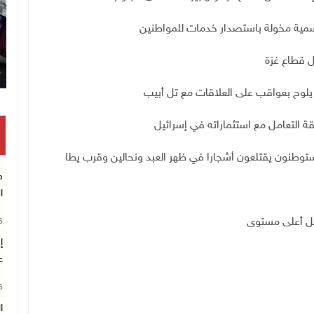
رسمية مخولة باستصدار خدمات للمواطنين
ل قطاع غزة
ي يلوح بعواقب على العلاقات مع تل أبيب
قة التعامل مع استثماراته في إسرائيل
ستوطنون يقتلعون أشجارا في ظهر العبد ونحالين وقرب يطا
م
ا
وصل أعلى مستوى
26
إ
ع
26
ا